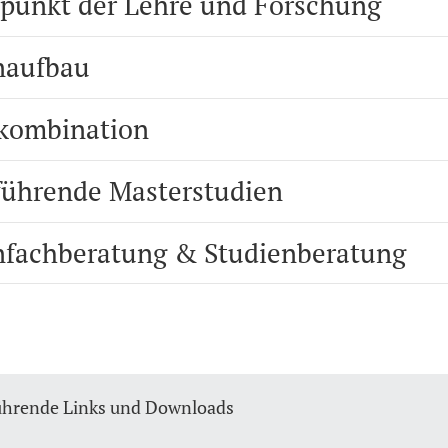
punkt der Lehre und Forschung
naufbau
kombination
führende Masterstudien
nfachberatung & Studienberatung
ührende Links und Downloads