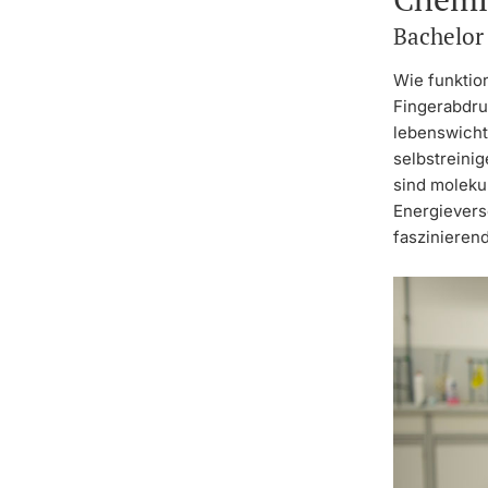
Bachelor
Wie funktion
Fingerabdru
lebenswicht
selbstreini
sind moleku
Energievers
faszinieren