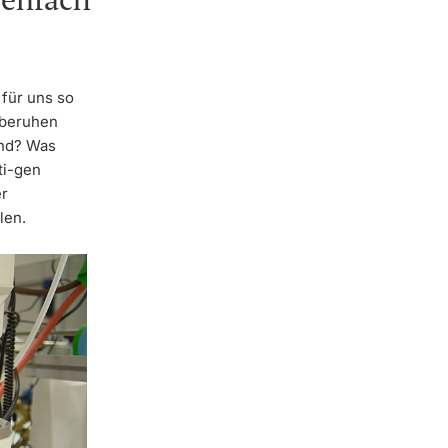
für uns so
 beruhen
und? Was
ti-gen
er
len.