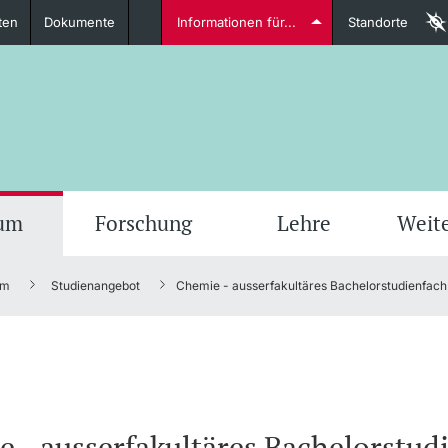
ten
Dokumente
Informationen für...
Standorte
Studierende
weitere Informationen
weit
ium
Forschung
Lehre
Weit
um
Studienangebot
Chemie - ausserfakultäres Bachelorstudienfach
Dozierende
weitere Informationen
 - ausserfakultäres Bachelorstud