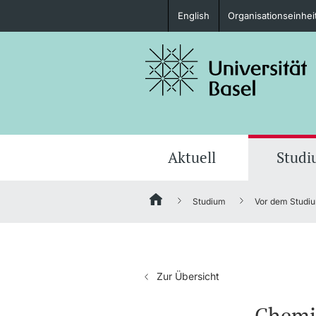
English
Organisationseinhei
Studieninteressierte
weitere Informationen
Aktuell
Stud
Studium
Vor dem Studi
Fördernde & Alumni
Zur Übersicht
weitere Informationen
Chemie