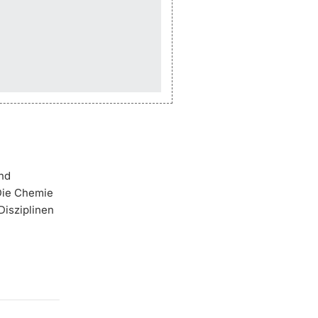
und
Die Chemie
Disziplinen