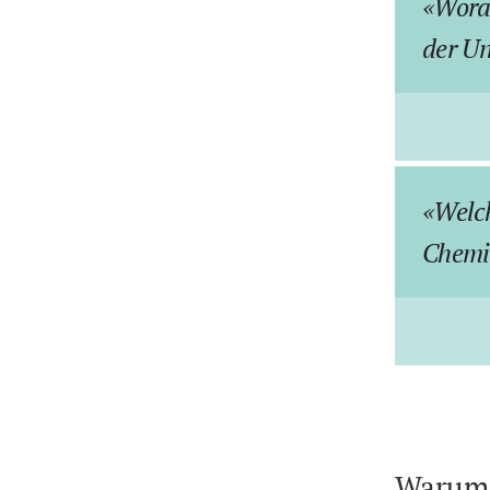
Wora
der Un
Welch
Chemi
Warum 