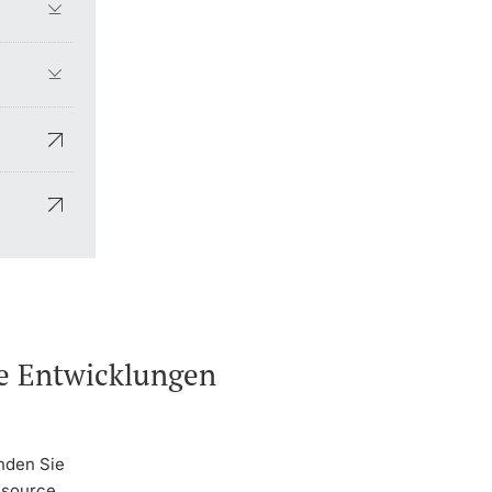
he Entwicklungen
nden Sie
ssource