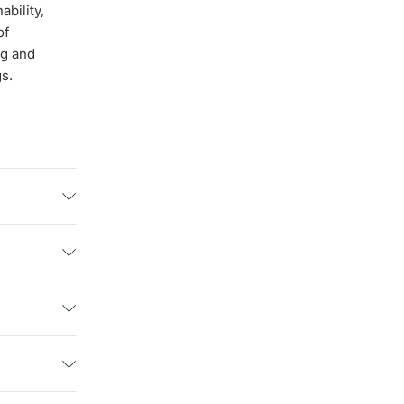
bility,
of
ng and
s.