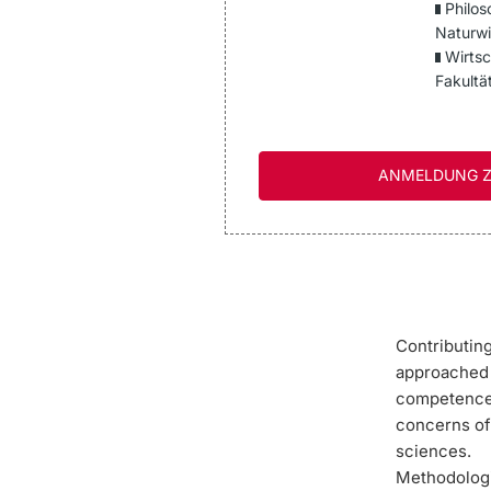
Philos
Naturwi
Wirtsc
Fakultä
ANMELDUNG Z
Contributin
approached i
competences
concerns of 
sciences.
Methodologic