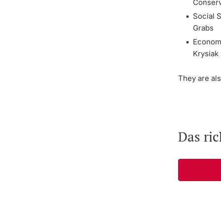
Conserv
Social 
Grabs
Econom
Krysiak
They are als
Das ri