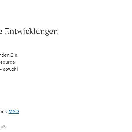
he Entwicklungen
nden Sie
ssource
 – sowohl
the
MSD
:
ems