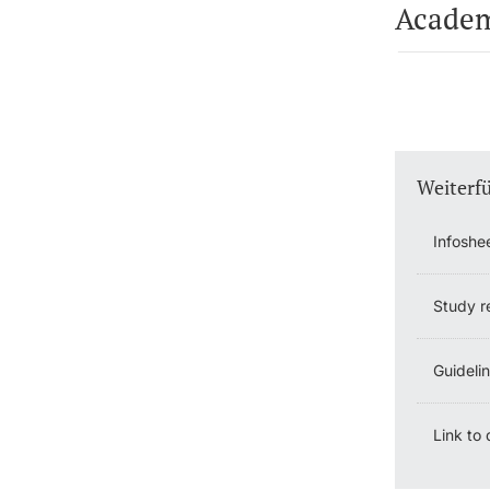
Academ
Weiterf
Infoshe
Study r
Guideli
Link to