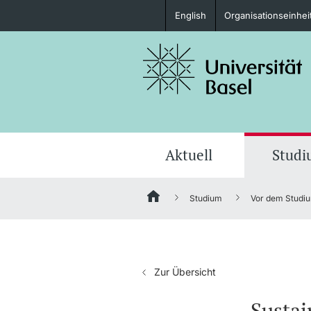
English
Organisationseinhei
Studieninteressierte
weitere Informationen
Aktuell
Stud
Studium
Vor dem Studi
Fördernde & Alumni
Zur Übersicht
weitere Informationen
Susta