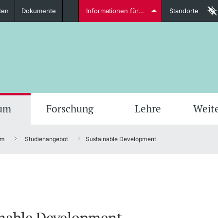
ten
Dokumente
Informationen für...
Standorte
Studierende
weitere Informationen
weit
ium
Forschung
Lehre
Weit
um
Studienangebot
Sustainable Development
Dozierende
weitere Informationen
inable Development