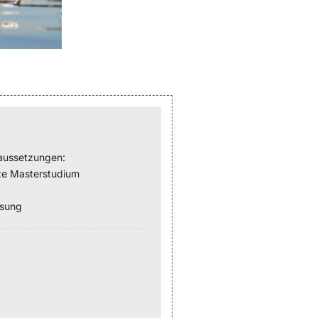
raussetzungen:
rte Masterstudium
ssung