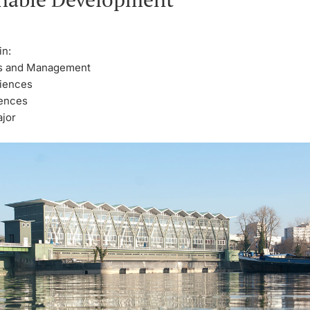
in:
s and Management
ciences
iences
ajor