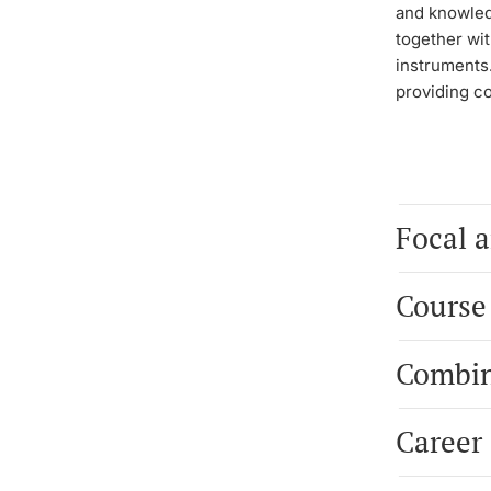
and knowled
together wit
instruments
providing co
Focal a
Course
Combin
Career