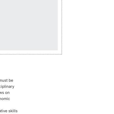
 must be
ciplinary
ws on
onomic
ive skills