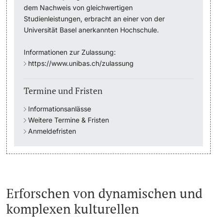
dem Nachweis von gleichwertigen
Studienleistungen, erbracht an einer von der
Studienfachberatung
Universität Basel anerkannten Hochschule.
Studienberatung
Informationen zur Zulassung:
https://www.unibas.ch/zulassung
Studienfinanzierung
Termine und Fristen
Berufseinstieg & Laufbahnberatung
Informationsanlässe
Soziales & Gesundheit
Weitere Termine & Fristen
Anmeldefristen
Militär- & Zivildienst
Inklusive Universität
Erforschen von dynamischen und
Koordinationsstelle für Geflüchtete
komplexen kulturellen
Beratungswegweiser