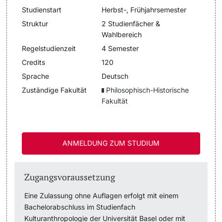
Studienstart
Herbst-, Frühjahrsemester
Dozierende
Termine & Fristen
Struktur
2 Studienfächer &
Wahlbereich
Dokumente und Verifikation
Regelstudienzeit
4 Semester
Credits
120
«Start Smart»-Week
Sprache
Deutsch
weitere Informationen
Zuständige Fakultät
Philosophisch-Historische
Mobilität
Fakultät
Campus Credits
ANMELDUNG ZUM STUDIUM
Campus Stories
Hörerinnen/Hörer
Zugangsvoraussetzung
Student Life
Eine Zulassung ohne Auflagen erfolgt mit einem
Bachelorabschluss im Studienfach
Beratung & Support
Kulturanthropologie der Universität Basel oder mit