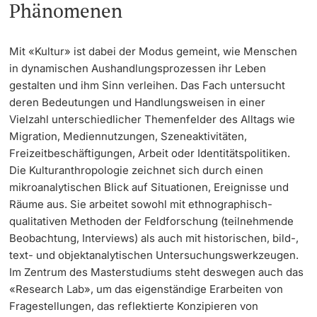
Phänomenen
Langes Studium
Mit «Kultur» ist dabei der Modus gemeint, wie Menschen
Lernen & Lehren
in dynamischen Aushandlungsprozessen ihr Leben
gestalten und ihm Sinn verleihen. Das Fach untersucht
deren Bedeutungen und Handlungsweisen in einer
KI in Studium und Lehre
Vielzahl unterschiedlicher Themenfelder des Alltags wie
Migration, Mediennutzungen, Szeneaktivitäten,
Digitales Lernen
Freizeitbeschäftigungen, Arbeit oder Identitätspolitiken.
Die Kulturanthropologie zeichnet sich durch einen
Sprachenzentrum
mikroanalytischen Blick auf Situationen, Ereignisse und
Räume aus. Sie arbeitet sowohl mit ethnographisch-
Universitätsbibliothek Basel
qualitativen Methoden der Feldforschung (teilnehmende
Beobachtung, Interviews) als auch mit historischen, bild-,
Lernbörse
text- und objektanalytischen Untersuchungswerkzeugen.
Im Zentrum des Masterstudiums steht deswegen auch das
Lernräume
«Research Lab», um das eigenständige Erarbeiten von
Fragestellungen, das reflektierte Konzipieren von