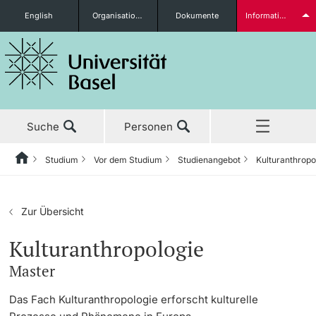
English
Organisationseinheiten
Dokumente
Informationen für...
Studieninteressierte
Suche
Personen
weitere Informationen
Studium
Vor dem Studium
Studienangebot
Kulturanthrop
Home
Zurück
Aktuell
Studium
Studierende
Zur Übersicht
Studium
Vor dem Studium
Kulturanthropologie
Master
Forschung
Studienangebot
weitere Informationen
Das Fach Kulturanthropologie erforscht kulturelle
Lehre
Anmeldung & Zulassung