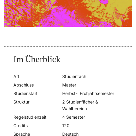
Dozierende
Termine & Fristen
Dokumente und Verifikation
«Start Smart»-Week
weitere Informationen
Im Überblick
Mobilität
Campus Credits
Art
Studienfach
Abschluss
Master
Campus Stories
Studienstart
Herbst-, Frühjahrsemester
Struktur
2 Studienfächer &
Hörerinnen/Hörer
Wahlbereich
Regelstudienzeit
4 Semester
Student Life
Credits
120
Beratung & Support
Sprache
Deutsch