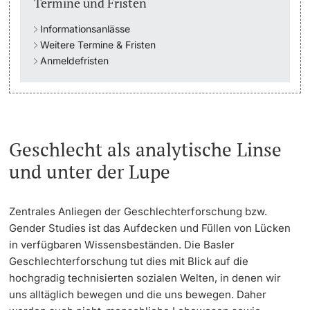
Termine und Fristen
Informationsanlässe
Langes Studium
Weitere Termine & Fristen
Anmeldefristen
Lernen & Lehren
KI in Studium und Lehre
Digitales Lernen
Geschlecht als analytische Linse
und unter der Lupe
Sprachenzentrum
Universitätsbibliothek Basel
Zentrales Anliegen der Geschlechterforschung bzw.
Gender Studies ist das Aufdecken und Füllen von Lücken
Lernbörse
in verfügbaren Wissensbeständen. Die Basler
Geschlechterforschung tut dies mit Blick auf die
Lernräume
hochgradig technisierten sozialen Welten, in denen wir
uns alltäglich bewegen und die uns bewegen. Daher