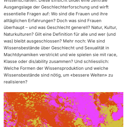
Wissenschaften. Diese Einsicht bildet eine zentrale
Ausgangslage der Geschlechterforschung und wirft
Weiterbildung
Termine & Fristen
essentielle Fragen auf: Wo sind die Frauen und ihre
Doktorierende
alltäglichen Erfahrungen? Doch was sind Frauen
Universität
Informationen, Veranstaltungen & Schnuppern
überhaupt – und was Geschlecht generell? Natur, Kultur,
Naturkulturen? Gilt eine Definition für alle und wer (und
Studienberatung
was) bleibt ausgeschlossen? Mehr noch: Wie sind
Wissensbestände über Geschlecht und Sexualität in
weitere Informationen
Studienfachberatung
Machtdynamiken verstrickt und wie spielen sie mit race,
Klasse oder dis/ability zusammen? Und schliesslich:
Welche Formen der Wissensproduktion und welche
Fünf Gründe, in Basel zu studieren
Wissensbestände sind nötig, um «bessere Welten» zu
Fördernde & Alumni
Im Studium
realisieren?
Vorlesungsverzeichnis
Belegen
weitere Informationen
Rückmelden