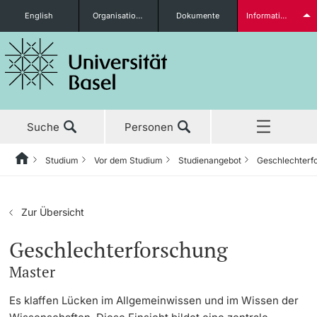
English
Organisationseinheiten
Dokumente
Informationen für...
Studieninteressierte
Suche
Personen
weitere Informationen
Studium
Vor dem Studium
Studienangebot
Geschlechterf
Home
Zurück
Aktuell
Studium
Studierende
Zur Übersicht
Studium
Vor dem Studium
Geschlechterforschung
Master
Forschung
Studienangebot
weitere Informationen
Es klaffen Lücken im Allgemeinwissen und im Wissen der
Lehre
Anmeldung & Zulassung