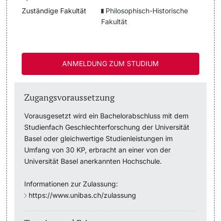
Zuständige Fakultät
Philosophisch-Historische
Fakultät
Studienfachberatung
Studienberatung
ANMELDUNG ZUM STUDIUM
Studienfinanzierung
Zugangsvoraussetzung
Berufseinstieg & Laufbahnberatung
Vorausgesetzt wird ein Bachelorabschluss mit dem
Soziales & Gesundheit
Studienfach Geschlechterforschung der Universität
Basel oder gleichwertige Studienleistungen im
Militär- & Zivildienst
Umfang von 30 KP, erbracht an einer von der
Universität Basel anerkannten Hochschule.
Inklusive Universität
Informationen zur Zulassung:
Koordinationsstelle für Geflüchtete
https://www.unibas.ch/zulassung
Beratungswegweiser