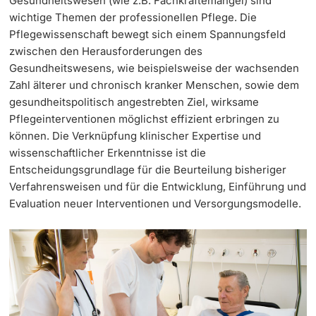
Gesundheitswesen (wie z.B. Fachkräftemangel) sind
wichtige Themen der professionellen Pflege. Die
Weiterbildung
Termine & Fristen
Pflegewissenschaft bewegt sich einem Spannungsfeld
Doktorierende
zwischen den Herausforderungen des
Universität
Informationen, Veranstaltungen & Schnuppern
Gesundheitswesens, wie beispielsweise der wachsenden
Zahl älterer und chronisch kranker Menschen, sowie dem
Studienberatung
gesundheitspolitisch angestrebten Ziel, wirksame
Pflegeinterventionen möglichst effizient erbringen zu
weitere Informationen
Studienfachberatung
können. Die Verknüpfung klinischer Expertise und
wissenschaftlicher Erkenntnisse ist die
Entscheidungsgrundlage für die Beurteilung bisheriger
Fünf Gründe, in Basel zu studieren
Verfahrensweisen und für die Entwicklung, Einführung und
Fördernde & Alumni
Im Studium
Evaluation neuer Interventionen und Versorgungsmodelle.
Vorlesungsverzeichnis
Belegen
weitere Informationen
Rückmelden