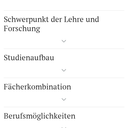
Langes Studium
Schwerpunkt der Lehre und
Forschung
Lernen & Lehren
KI in Studium und Lehre
Studienaufbau
Digitales Lernen
Sprachenzentrum
Fächerkombination
Universitätsbibliothek Basel
Lernbörse
Berufsmöglichkeiten
Lernräume