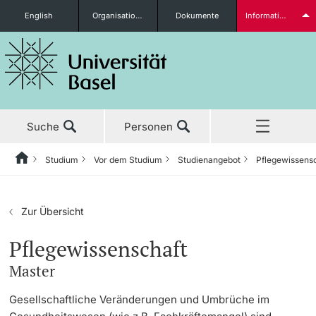
English
Organisationseinheiten
Dokumente
Informationen für...
Studieninteressierte
Suche
Personen
weitere Informationen
Studium
Vor dem Studium
Studienangebot
Pflegewissens
Home
Zurück
Aktuell
Studium
Studierende
Zur Übersicht
Studium
Vor dem Studium
Pflegewissenschaft
Master
Forschung
Studienangebot
weitere Informationen
Gesellschaftliche Veränderungen und Umbrüche im
Lehre
Anmeldung & Zulassung