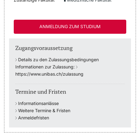
Studienfachberatung
ANMELDUNG ZUM STUDIUM
Studienberatung
Studienfinanzierung
Zugangsvoraussetzung
Details zu den Zulassungsbedingungen
Berufseinstieg & Laufbahnberatung
Informationen zur Zulassung:
https://www.unibas.ch/zulassung
Soziales & Gesundheit
Termine und Fristen
Militär- & Zivildienst
Informationsanlässe
Inklusive Universität
Weitere Termine & Fristen
Anmeldefristen
Koordinationsstelle für Geflüchtete
Beratungswegweiser