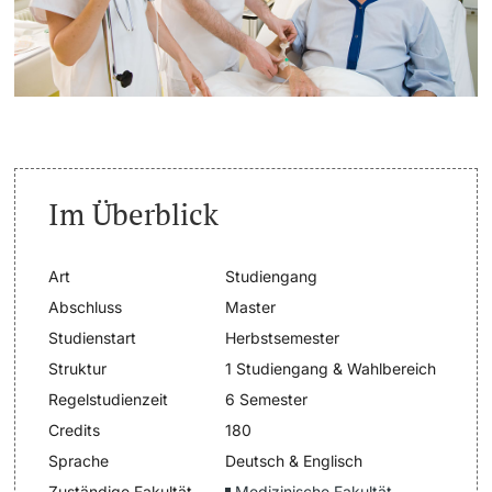
Dozierende
Termine & Fristen
Dokumente und Verifikation
«Start Smart»-Week
weitere Informationen
Im Überblick
Mobilität
Campus Credits
Art
Studiengang
Abschluss
Master
Campus Stories
Studienstart
Herbstsemester
Struktur
1 Studiengang & Wahlbereich
Hörerinnen/Hörer
Regelstudienzeit
6 Semester
Credits
180
Student Life
Sprache
Deutsch & Englisch
Beratung & Support
Zuständige Fakultät
Medizinische Fakultät