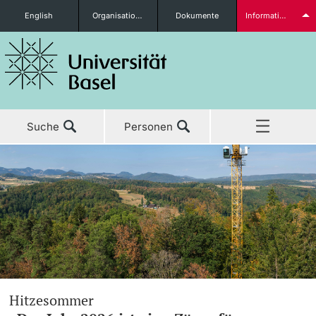
English
Organisationseinheiten
Dokumente
Informationen für...
Studieninteressierte
Suche
Personen
weitere Informationen
Home
Aktuell
Studierende
Studium
Forschung
weitere Informationen
Hitzesommer
Lehre