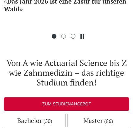
«Das Jahr 2026 ist eine Zäsur für unseren
Wald»
Weiterbildung
Doktorierende
Universität
weitere Informationen
Von A wie Actuarial Science bis Z
wie Zahnmedizin – das richtige
Fördernde & Alumni
Studium finden!
ZUM STUDIENANGEBOT
weitere Informationen
Bachelor
Master
(50)
(86)