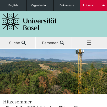
English
Organisationseinheiten
Dokumente
Informationen für...
Studieninteressierte
Suche
Personen
weitere Informationen
Home
Aktuell
Studierende
Studium
Forschung
weitere Informationen
Hitzesommer
Lehre