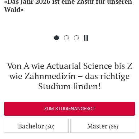
«Das Jahr 2026 ist eine Zäsur für unseren
Wald»
Weiterbildung
Doktorierende
Universität
weitere Informationen
Von A wie Actuarial Science bis Z
wie Zahnmedizin – das richtige
Fördernde & Alumni
Studium finden!
ZUM STUDIENANGEBOT
weitere Informationen
Bachelor
Master
(50)
(86)