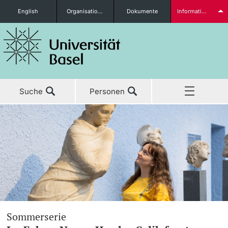
English
Organisationseinheiten
Dokumente
Informationen für...
Studieninteressierte
Suche
Personen
weitere Informationen
Home
Aktuell
Studierende
Studium
Forschung
weitere Informationen
Sommerserie
Lehre