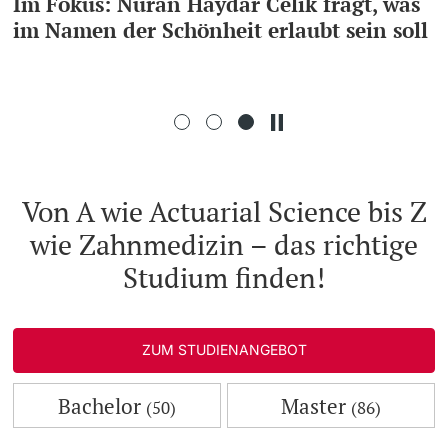
Im Fokus: Nuran Haydar Celik fragt, was
im Namen der Schönheit erlaubt sein soll
Weiterbildung
Doktorierende
Universität
weitere Informationen
Von A wie Actuarial Science bis Z
wie Zahnmedizin – das richtige
Fördernde & Alumni
Studium finden!
ZUM STUDIENANGEBOT
weitere Informationen
Bachelor
Master
(50)
(86)