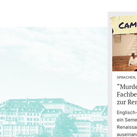
SPRACHEN,
“Murde
Fachbe
zur Re
Englisch
ein Semes
Renaiss
auseinan