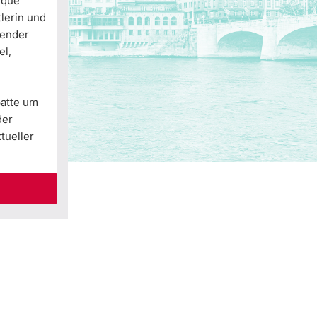
ique
tlerin und
Gender
el,
batte um
der
tueller