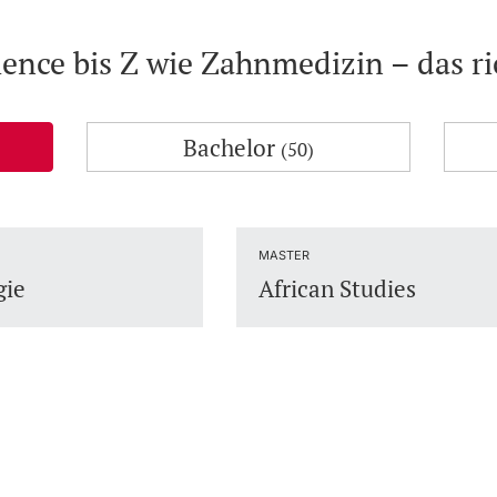
ience bis Z wie Zahnmedizin – das r
Bachelor
(50)
MASTER
gie
African Studies