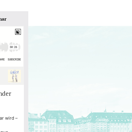
nar
nder
ar wird –