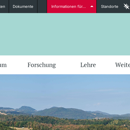
ten
Dokumente
Informationen für...
Standorte
Studierende
weitere Informationen
weit
ium
Forschung
Lehre
Weit
Dozierende
weitere Informationen