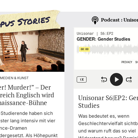
Podcast : Uniso
 MEDIEN & KUNST
r! Murder!” – Der
reich Englisch wird
Unisonar S6|EP2: Ge
naissance-Bühne
Studies
-Studierende haben sich
Was bedeutet es, wenn
ter lang intensiv mit vier
Geschlechtervielfalt sichtb
ance-Dramen
und warum ruft das so viel
dergesetzt. Als Höhepunkt