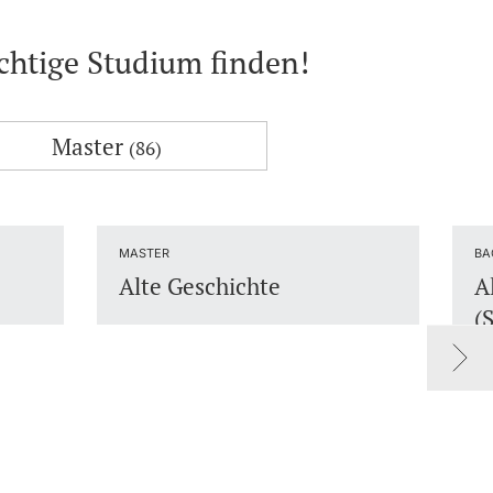
ichtige Studium finden!
Master
(86)
MASTER
BA
Alte Geschichte
A
(