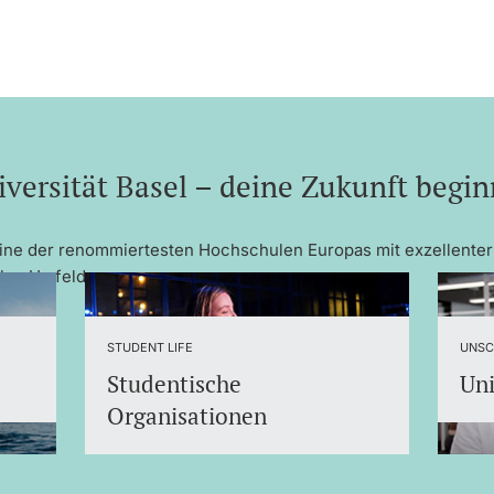
versität Basel – deine Zukunft begin
 eine der renommiertesten Hochschulen Europas mit exzellenter
len Umfeld.
STUDENT LIFE
UNSC
Studentische
Un
Organisationen