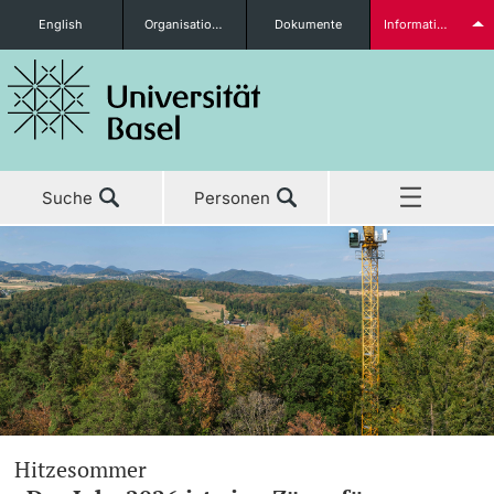
English
Organisationseinheiten
Dokumente
Informationen für...
Studieninteressierte
Suche
Personen
weitere Informationen
Home
Aktuell
Studierende
Studium
Forschung
weitere Informationen
Hitzesommer
Lehre