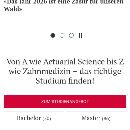
«Das Jahr 2026 ist eine Zäsur für unseren
Wald»
Weiterbildung
Doktorierende
Universität
weitere Informationen
Von A wie Actuarial Science bis Z
wie Zahnmedizin – das richtige
Fördernde & Alumni
Studium finden!
ZUM STUDIENANGEBOT
weitere Informationen
Bachelor
Master
(50)
(86)