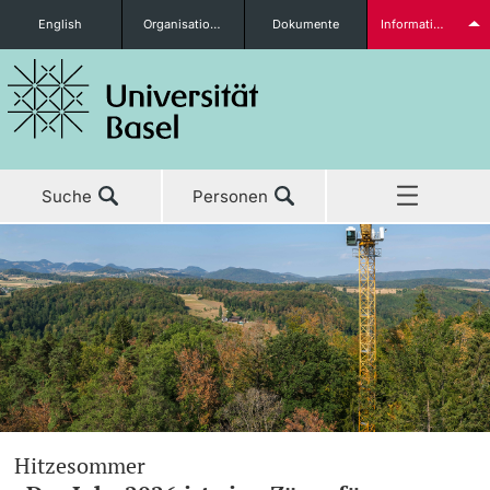
English
Organisationseinheiten
Dokumente
Informationen für...
Studieninteressierte
Suche
Personen
weitere Informationen
Home
Aktuell
Studierende
Studium
Forschung
weitere Informationen
Hitzesommer
Lehre