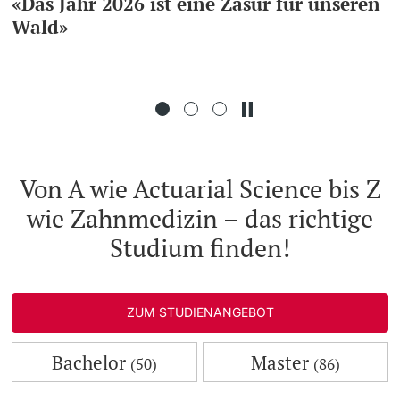
«Das Jahr 2026 ist eine Zäsur für unseren
Wald»
Weiterbildung
Doktorierende
Universität
weitere Informationen
Von A wie Actuarial Science bis Z
wie Zahnmedizin – das richtige
Fördernde & Alumni
Studium finden!
ZUM STUDIENANGEBOT
weitere Informationen
Bachelor
Master
(50)
(86)