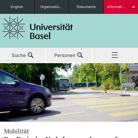
English
Organisationseinheiten
Dokumente
Informationen für...
Studieninteressierte
Suche
Personen
weitere Informationen
Home
Aktuell
Studierende
Studium
Forschung
weitere Informationen
Mobilität
Lehre