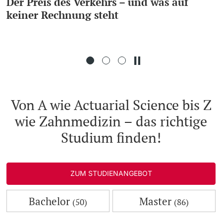
Der Preis des Verkehrs – und was auf
keiner Rechnung steht
Weiterbildung
Doktorierende
Universität
weitere Informationen
Von A wie Actuarial Science bis Z
wie Zahnmedizin – das richtige
Fördernde & Alumni
Studium finden!
ZUM STUDIENANGEBOT
weitere Informationen
Bachelor
Master
(50)
(86)