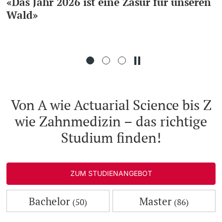
«Das Jahr 2026 ist eine Zäsur für unseren
Wald»
Weiterbildung
Doktorierende
Universität
weitere Informationen
Von A wie Actuarial Science bis Z
wie Zahnmedizin – das richtige
Fördernde & Alumni
Studium finden!
ZUM STUDIENANGEBOT
weitere Informationen
Bachelor
Master
(50)
(86)