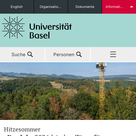
English
Organisationseinheiten
Dokumente
Informationen für...
Studieninteressierte
Suche
Personen
weitere Informationen
Home
Aktuell
Studierende
Studium
Forschung
weitere Informationen
Hitzesommer
Lehre