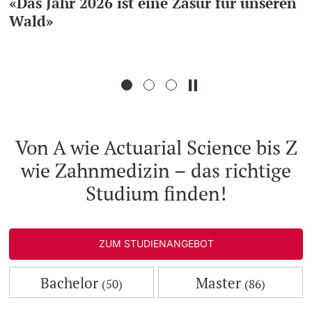
«Das Jahr 2026 ist eine Zäsur für unseren
Wald»
Weiterbildung
Doktorierende
Universität
weitere Informationen
Von A wie Actuarial Science bis Z
wie Zahnmedizin – das richtige
Fördernde & Alumni
Studium finden!
ZUM STUDIENANGEBOT
weitere Informationen
Bachelor
Master
(50)
(86)