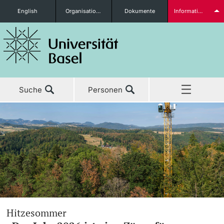
English
Organisationseinheiten
Dokumente
Informationen für...
Studieninteressierte
Suche
Personen
weitere Informationen
Home
Aktuell
Studierende
Studium
Forschung
weitere Informationen
Hitzesommer
Lehre