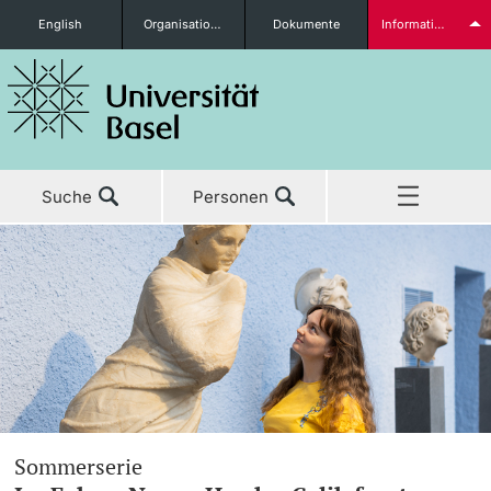
English
Organisationseinheiten
Dokumente
Informationen für...
Studieninteressierte
Suche
Personen
weitere Informationen
Home
Aktuell
Studierende
Studium
Forschung
weitere Informationen
Sommerserie
Lehre