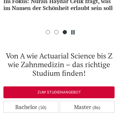
Im Fokus: Nuran Haydar Celik fragt, was
im Namen der Schönheit erlaubt sein soll
Weiterbildung
Doktorierende
Universität
weitere Informationen
Von A wie Actuarial Science bis Z
wie Zahnmedizin – das richtige
Fördernde & Alumni
Studium finden!
ZUM STUDIENANGEBOT
weitere Informationen
Bachelor
Master
(50)
(86)