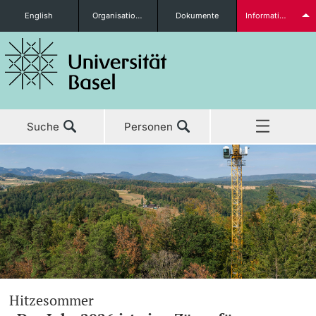
English
Organisationseinheiten
Dokumente
Informationen für...
Studieninteressierte
Suche
Personen
weitere Informationen
Home
Aktuell
Studierende
Studium
Forschung
weitere Informationen
Hitzesommer
Lehre