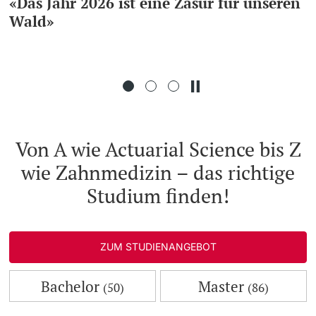
«Das Jahr 2026 ist eine Zäsur für unseren
Wald»
Weiterbildung
Doktorierende
Universität
weitere Informationen
Von A wie Actuarial Science bis Z
wie Zahnmedizin – das richtige
Fördernde & Alumni
Studium finden!
ZUM STUDIENANGEBOT
weitere Informationen
Bachelor
Master
(50)
(86)