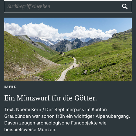
Weiterbildung
Universität in den Medien
Doktorierende
Universität
Veranstaltungskalender
Social Media
weitere Informationen
UNI NOVA
Service für Medien
Fördernde & Alumni
IM BILD
Podcasts
Ein Münzwurf für die Götter.
Ukraine
Text: Noëmi Kern
/ Der Septimerpass im Kanton
Graubünden war schon früh ein wichtiger Alpenübergang.
weitere Informationen
Davon zeugen archäologische Fundobjekte wie
beispielsweise Münzen.