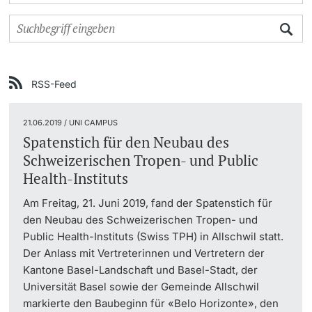
Weiterbildung
Universität in den Medien
Doktorierende
Universität
Veranstaltungskalender
RSS-Feed
Social Media
21.06.2019 / UNI CAMPUS
weitere Informationen
UNI NOVA
Spatenstich für den Neubau des
Schweizerischen Tropen- und Public
Service für Medien
Health-Instituts
Fördernde & Alumni
Am Freitag, 21. Juni 2019, fand der Spatenstich für
Podcasts
den Neubau des Schweizerischen Tropen- und
Public Health-Instituts (Swiss TPH) in Allschwil statt.
Ukraine
Der Anlass mit Vertreterinnen und Vertretern der
Kantone Basel-Landschaft und Basel-Stadt, der
weitere Informationen
Universität Basel sowie der Gemeinde Allschwil
markierte den Baubeginn für «Belo Horizonte», den