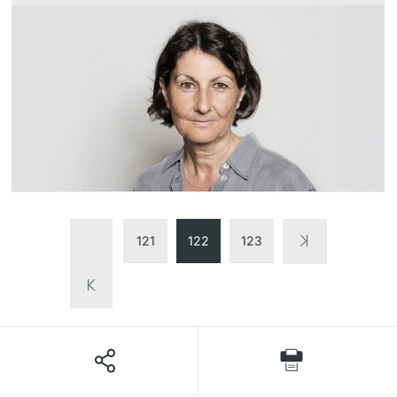
121
122
123