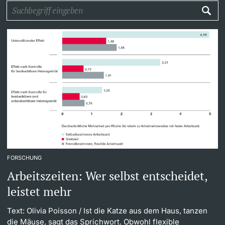
Weiterbildung
Universität in den Medien
Doktorierende
Universität
Veranstaltungskalender
Social Media
weitere Informationen
UNI NOVA
Service für Medien
Fördernde & Alumni
Podcasts
FORSCHUNG
Ukraine
Arbeitszeiten: Wer selbst entscheidet,
leistet mehr
weitere Informationen
Text: Olivia Poisson
/ Ist die Katze aus dem Haus, tanzen
die Mäuse, sagt das Sprichwort. Obwohl flexible