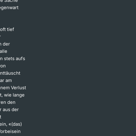
ese Sache
Gegenwart
ft tief
r
n der
alle
n stets aufs
von
nttäuscht
war am
inem Verlust
t, wie lange
ren den
r aus der
t
ein, «(das)
Vorbeisein