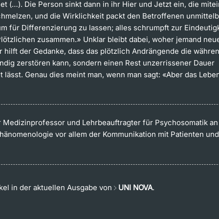
t (…). Die Person sinkt dann in ihr Hier und Jetzt ein, die mit
chmelzen, und die Wirklichkeit packt den Betroffenen unmittelb
m für Differenzierung zu lassen; alles schrumpft zur Eindeutigk
Plötzlichen zusammen.» Unklar bleibt dabei, woher jemand neu
er hilft der Gedanke, dass das plötzlich Andrängende die währ
tändig zerstören kann, sondern einen Rest unzerrissener Dauer
t lässt. Genau dies meint man, wenn man sagt: «Aber das Lebe
r Medizinprofessor und Lehrbeauftrag­ter für Psychosomatik an 
Phänomenologie vor allem der Kommunikation mit Patienten und
ikel in der aktuellen Ausgabe von
UNI NOVA
.