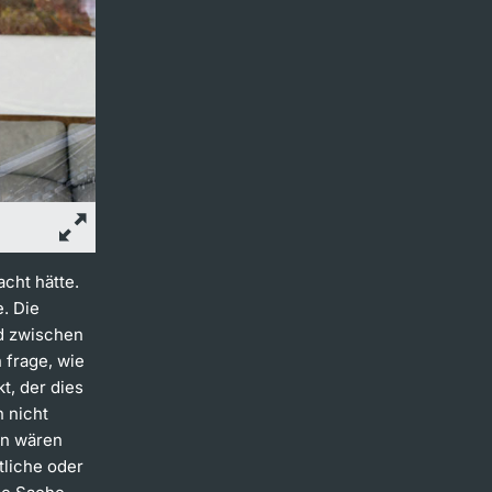
cht hätte.
. Die
ed zwischen
 frage, wie
t, der dies
 nicht
en wären
tliche oder