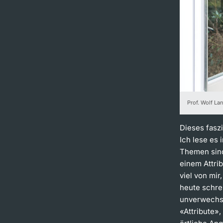
Prof. Wolf La
Dieses faszi
Ich lese es 
Themen sind
einem Attri
viel von mir
heute schre
unverwechse
«Attribute»