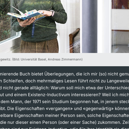
ngewitz. (Bild: Universität Basel, Andreas Zimmermann)
nierende Buch bietet Überlegungen, die ich mir (so) nicht gema
in Schleifen, doch mehrmaliges Lesen führt nicht zu Langeweile
 nicht gerade alltäglich: Warum soll mich etwa der Unterschi
but und einem Existenz-Inductivum interessieren? Weil ich mich
, dem Mann, der 1971 sein Studium begonnen hat, in jenem steck
ibt. Die Eigenschaften «vergangen» und «gegenwärtig» können
lbare Eigenschaften meiner Person sein, solche Eigenschaft
, die nur dieser einen Person (oder einer Sache) zukommen. Zei