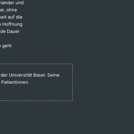
einander und
ar, ohne
eit auf die
e Hoffnung
ende Dauer
n geht
der Universität Basel. Seine
 Patientinnen.