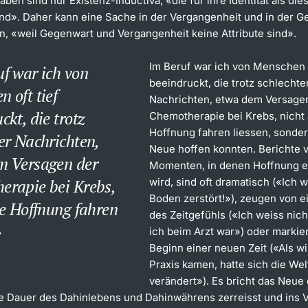
aben sind nur Existenz-Inductiva, «die für ihre Identität als di
ind». Daher kann eine Sache in der Vergangenheit und in der 
in, «weil Gegenwart und Vergangenheit keine Attribute sind».
Im Beruf war ich von Menschen o
f war ich von
beeindruckt, die trotz schlechte
 oft tief
Nachrichten, etwa dem Versage
ckt, die trotz
Chemotherapie bei Krebs, nicht 
Hoffnung fahren liessen, sonder
er Nachrichten,
Neue hoffen konnten. Berichte 
m Versagen der
Momenten, in denen Hoffnung e
erapie bei Krebs,
wird, sind oft dramatisch («Ich 
Boden zerstört!»), zeugen von e
le Hoffnung fahren
des Zeitgefühls («Ich weiss nich
ich beim Arzt war») oder markie
Beginn einer neuen Zeit («Als wi
Praxis kamen, hatte sich die Wel
verändert»). Es bricht das Neue 
de Dauer des Dahinlebens und Dahinwährens zerreisst und ins 