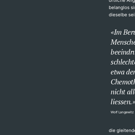
örtliche Ang
belanglos s
dieselbe se
Im Beru
Menschen
beeindru
schlecht
etwa de
Chemoth
nicht al
liessen.
Wolf Langewitz
die gleiten