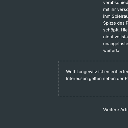
verabschiede
mit ihr vers
ihm Spielrau
Spitze des 
schöpft. Hi
nicht volls
unangetaste
weiter!»
Wolf Langewitz ist emeritierte
Interessen gelten neben der 
Weitere Art