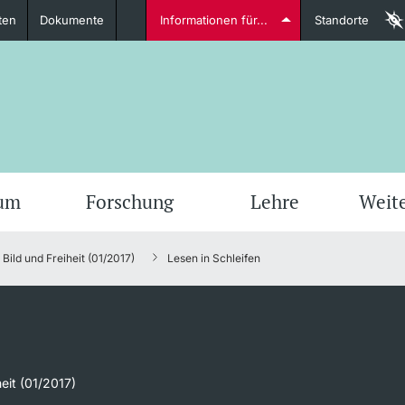
ten
Dokumente
Informationen für...
Standorte
Studierende
weitere Informationen
weit
ium
Forschung
Lehre
Weit
Bild und Freiheit (01/2017)
Lesen in Schleifen
Dozierende
weitere Informationen
heit (01/2017)