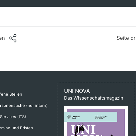
len
Seite d
UNI NOVA
fene Stellen
Das Wissenschaftsmagazin
rsonensuche (nur intern)
-Services (ITS)
rmine und Fristen