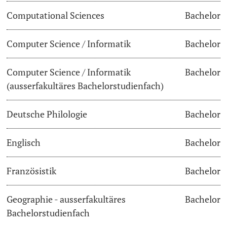
Computational Sciences
Bachelor
Dozierende
Termine & Fristen
Computer Science / Informatik
Bachelor
Dokumente und Verifikation
Computer Science / Informatik
Bachelor
«Start Smart»-Week
weitere Informationen
(ausserfakultäres Bachelorstudienfach)
Mobilität
Deutsche Philologie
Bachelor
Campus Credits
Englisch
Bachelor
Campus Stories
Französistik
Bachelor
Hörerinnen/Hörer
Geographie - ausserfakultäres
Bachelor
Student Life
Bachelorstudienfach
Beratung & Support