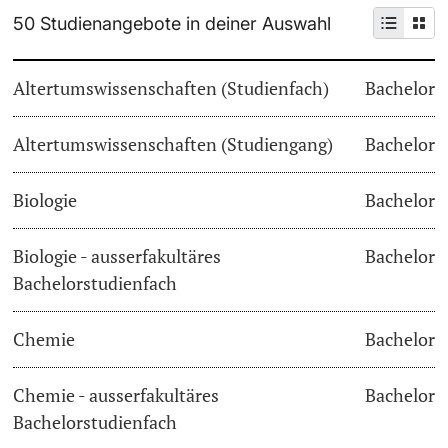
50 Studienangebote in deiner Auswahl
Weiterbildung
Termine & Fristen
Doktorierende
Altertumswissenschaften (Studienfach)
Bachelor
Universität
Informationen, Veranstaltungen & Schnuppern
Altertumswissenschaften (Studiengang)
Studienberatung
Bachelor
weitere Informationen
Studienfachberatung
Biologie
Bachelor
Fünf Gründe, in Basel zu studieren
Biologie - ausserfakultäres
Bachelor
Fördernde & Alumni
Bachelorstudienfach
Im Studium
Chemie
Bachelor
Vorlesungsverzeichnis
Belegen
Chemie - ausserfakultäres
Bachelor
weitere Informationen
Bachelorstudienfach
Rückmelden