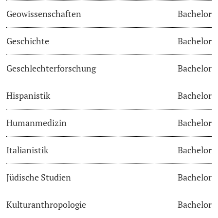
Geowissenschaften
Bachelor
Studienfachberatung
Geschichte
Bachelor
Studienberatung
Geschlechterforschung
Bachelor
Studienfinanzierung
Hispanistik
Bachelor
Berufseinstieg & Laufbahnberatung
Soziales & Gesundheit
Humanmedizin
Bachelor
Militär- & Zivildienst
Italianistik
Bachelor
Inklusive Universität
Jüdische Studien
Bachelor
Koordinationsstelle für Geflüchtete
Kulturanthropologie
Bachelor
Beratungswegweiser