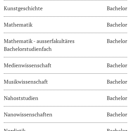
Kunstgeschichte
Bachelor
Langes Studium
Mathematik
Bachelor
Lernen & Lehren
Mathematik - ausserfakultäres
Bachelor
KI in Studium und Lehre
Bachelorstudienfach
Digitales Lernen
Medienwissenschaft
Bachelor
Sprachenzentrum
Musikwissenschaft
Bachelor
Universitätsbibliothek Basel
Nahoststudien
Bachelor
Lernbörse
Nanowissenschaften
Bachelor
Lernräume
Nordistik
Bachelor