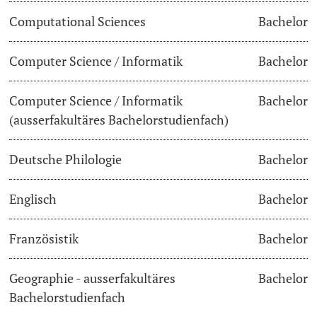
Computational Sciences
Bachelor
Dozierende
Termine & Fristen
Computer Science / Informatik
Bachelor
Dokumente und Verifikation
Computer Science / Informatik
Bachelor
«Start Smart»-Week
weitere Informationen
(ausserfakultäres Bachelorstudienfach)
Mobilität
Deutsche Philologie
Bachelor
Campus Credits
Englisch
Bachelor
Campus Stories
Französistik
Bachelor
Hörerinnen/Hörer
Geographie - ausserfakultäres
Bachelor
Student Life
Bachelorstudienfach
Beratung & Support