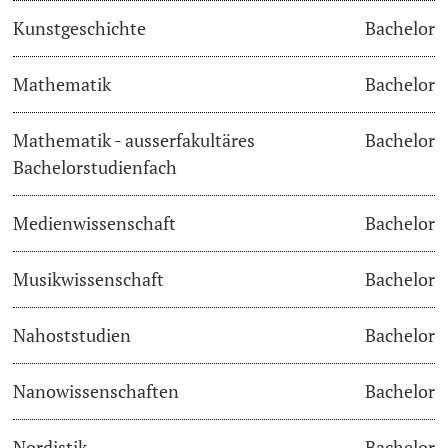
Kunstgeschichte
Bachelor
Langes Studium
Mathematik
Bachelor
Lernen & Lehren
Mathematik - ausserfakultäres
Bachelor
KI in Studium und Lehre
Bachelorstudienfach
Digitales Lernen
Medienwissenschaft
Bachelor
Sprachenzentrum
Musikwissenschaft
Bachelor
Universitätsbibliothek Basel
Nahoststudien
Bachelor
Lernbörse
Nanowissenschaften
Bachelor
Lernräume
Nordistik
Bachelor