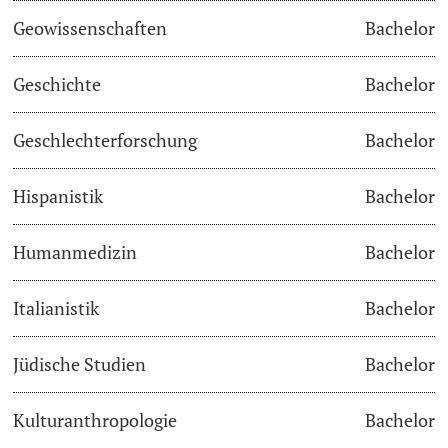
Geowissenschaften
Bachelor
Studienfachberatung
Geschichte
Bachelor
Studienberatung
Geschlechterforschung
Bachelor
Studienfinanzierung
Hispanistik
Bachelor
Berufseinstieg & Laufbahnberatung
Soziales & Gesundheit
Humanmedizin
Bachelor
Militär- & Zivildienst
Italianistik
Bachelor
Inklusive Universität
Jüdische Studien
Bachelor
Koordinationsstelle für Geflüchtete
Kulturanthropologie
Bachelor
Beratungswegweiser