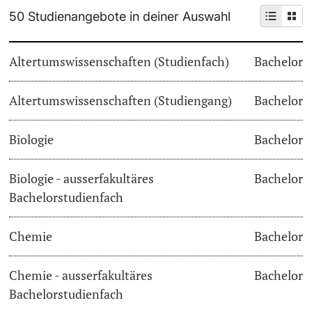
50 Studienangebote in deiner Auswahl
Weiterbildung
Termine & Fristen
Doktorierende
Altertumswissenschaften (Studienfach)
Bachelor
Universität
Informationen, Veranstaltungen & Schnuppern
Altertumswissenschaften (Studiengang)
Studienberatung
Bachelor
weitere Informationen
Studienfachberatung
Biologie
Bachelor
Fünf Gründe, in Basel zu studieren
Biologie - ausserfakultäres
Bachelor
Fördernde & Alumni
Bachelorstudienfach
Im Studium
Chemie
Bachelor
Vorlesungsverzeichnis
Belegen
Chemie - ausserfakultäres
Bachelor
weitere Informationen
Bachelorstudienfach
Rückmelden