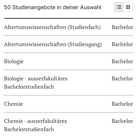
50 Studienangebote in deiner Auswahl
Weiterbildung
Termine & Fristen
Doktorierende
Altertumswissenschaften (Studienfach)
Bachelor
Universität
Informationen, Veranstaltungen & Schnuppern
Altertumswissenschaften (Studiengang)
Studienberatung
Bachelor
weitere Informationen
Studienfachberatung
Biologie
Bachelor
Fünf Gründe, in Basel zu studieren
Biologie - ausserfakultäres
Bachelor
Fördernde & Alumni
Bachelorstudienfach
Im Studium
Chemie
Bachelor
Vorlesungsverzeichnis
Belegen
Chemie - ausserfakultäres
Bachelor
weitere Informationen
Bachelorstudienfach
Rückmelden