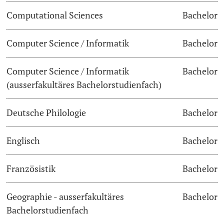
Computational Sciences
Bachelor
Dozierende
Termine & Fristen
Computer Science / Informatik
Bachelor
Dokumente und Verifikation
Computer Science / Informatik
Bachelor
«Start Smart»-Week
weitere Informationen
(ausserfakultäres Bachelorstudienfach)
Mobilität
Deutsche Philologie
Bachelor
Campus Credits
Englisch
Bachelor
Campus Stories
Französistik
Bachelor
Hörerinnen/Hörer
Geographie - ausserfakultäres
Bachelor
Student Life
Bachelorstudienfach
Beratung & Support