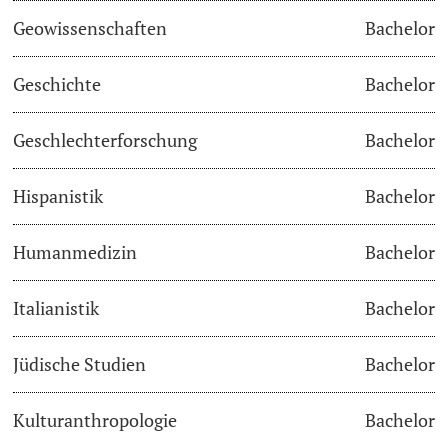
Geowissenschaften
Bachelor
Studienfachberatung
Geschichte
Bachelor
Studienberatung
Geschlechterforschung
Bachelor
Studienfinanzierung
Hispanistik
Bachelor
Berufseinstieg & Laufbahnberatung
Soziales & Gesundheit
Humanmedizin
Bachelor
Militär- & Zivildienst
Italianistik
Bachelor
Inklusive Universität
Jüdische Studien
Bachelor
Koordinationsstelle für Geflüchtete
Kulturanthropologie
Bachelor
Beratungswegweiser