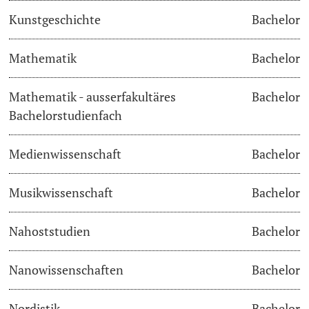
Kunstgeschichte
Bachelor
Langes Studium
Mathematik
Bachelor
Lernen & Lehren
Mathematik - ausserfakultäres
Bachelor
KI in Studium und Lehre
Bachelorstudienfach
Digitales Lernen
Medienwissenschaft
Bachelor
Sprachenzentrum
Musikwissenschaft
Bachelor
Universitätsbibliothek Basel
Nahoststudien
Bachelor
Lernbörse
Nanowissenschaften
Bachelor
Lernräume
Nordistik
Bachelor