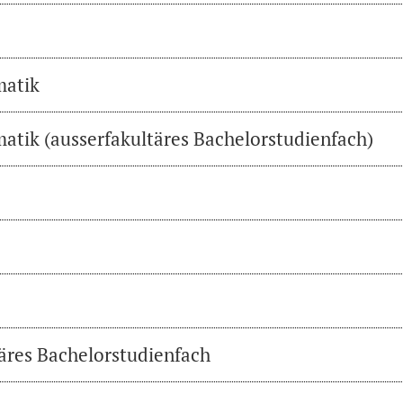
matik
atik (ausserfakultäres Bachelorstudienfach)
täres Bachelorstudienfach