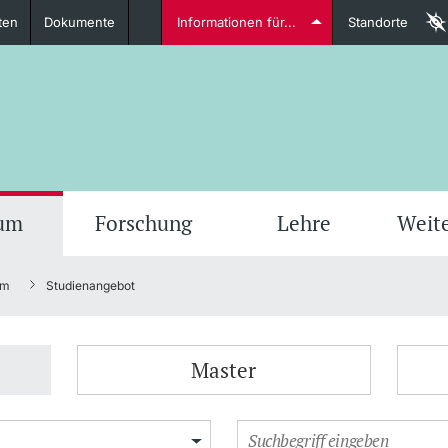
ten
Dokumente
Informationen für...
Standorte
Studierende
weitere Informationen
weit
ium
Forschung
Lehre
Weit
um
Studienangebot
Dozierende
Master
weitere Informationen