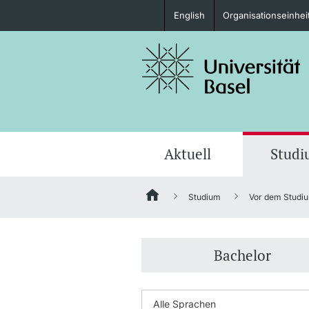
English
Organisationseinhei
Studieninteressierte
weitere Informationen
Aktuell
Stud
Studium
Vor dem Studi
Fördernde & Alumni
Bachelor
weitere Informationen