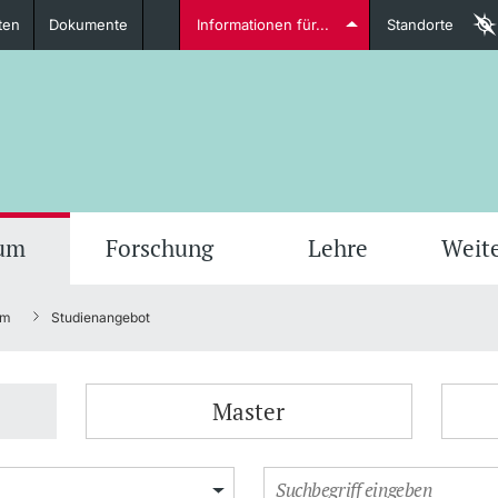
ten
Dokumente
Informationen für...
Standorte
Studierende
weitere Informationen
weit
ium
Forschung
Lehre
Weit
um
Studienangebot
Dozierende
Master
weitere Informationen