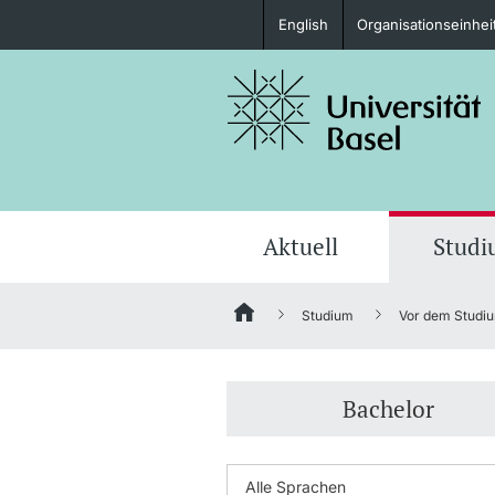
English
Organisationseinhei
Studieninteressierte
weitere Informationen
Aktuell
Stud
Studium
Vor dem Studi
Fördernde & Alumni
Bachelor
weitere Informationen