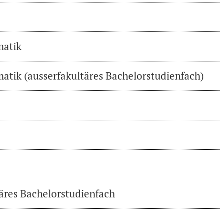
matik
atik (ausserfakultäres Bachelorstudienfach)
täres Bachelorstudienfach