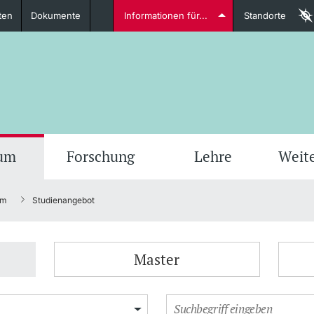
ten
Dokumente
Informationen für...
Standorte
Studierende
weitere Informationen
weit
ium
Forschung
Lehre
Weit
um
Studienangebot
Dozierende
Master
weitere Informationen