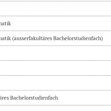
matik
atik (ausserfakultäres Bachelorstudienfach)
täres Bachelorstudienfach