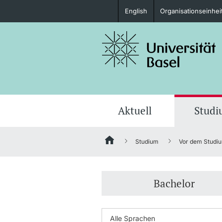
English
Organisationseinhei
Studieninteressierte
weitere Informationen
Aktuell
Stud
Studium
Vor dem Studi
Fördernde & Alumni
Bachelor
weitere Informationen