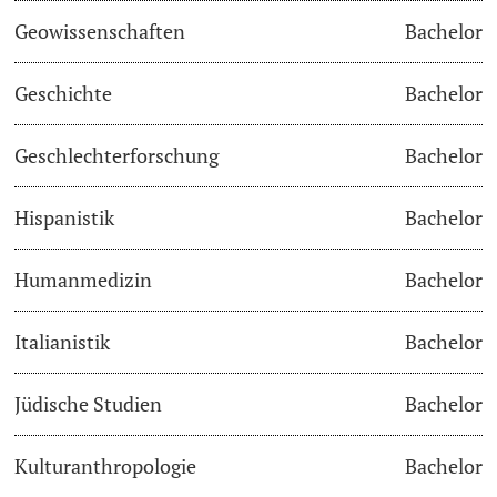
Geowissenschaften
Bachelor
Studienfachberatung
Geschichte
Bachelor
Studienberatung
Geschlechterforschung
Bachelor
Studienfinanzierung
Hispanistik
Bachelor
Berufseinstieg & Laufbahnberatung
Soziales & Gesundheit
Humanmedizin
Bachelor
Militär- & Zivildienst
Italianistik
Bachelor
Inklusive Universität
Jüdische Studien
Bachelor
Koordinationsstelle für Geflüchtete
Kulturanthropologie
Bachelor
Beratungswegweiser