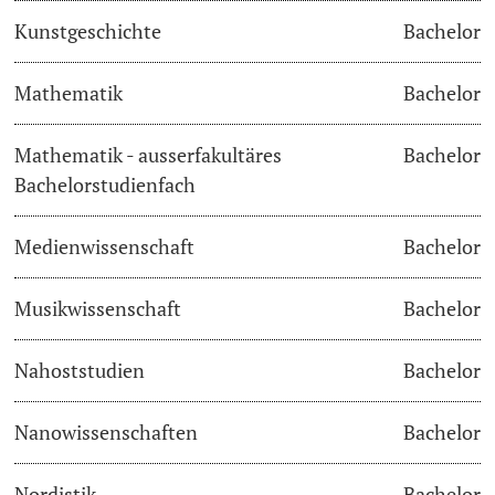
Kunstgeschichte
Bachelor
Langes Studium
Mathematik
Bachelor
Lernen & Lehren
Mathematik - ausserfakultäres
Bachelor
KI in Studium und Lehre
Bachelorstudienfach
Digitales Lernen
Medienwissenschaft
Bachelor
Sprachenzentrum
Musikwissenschaft
Bachelor
Universitätsbibliothek Basel
Nahoststudien
Bachelor
Lernbörse
Nanowissenschaften
Bachelor
Lernräume
Nordistik
Bachelor