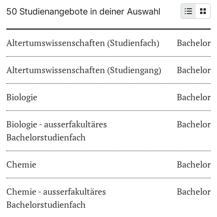
50 Studienangebote in deiner Auswahl
Weiterbildung
Termine & Fristen
Doktorierende
Altertumswissenschaften (Studienfach)
Bachelor
Universität
Informationen, Veranstaltungen & Schnuppern
Altertumswissenschaften (Studiengang)
Studienberatung
Bachelor
weitere Informationen
Studienfachberatung
Biologie
Bachelor
Fünf Gründe, in Basel zu studieren
Biologie - ausserfakultäres
Bachelor
Fördernde & Alumni
Bachelorstudienfach
Im Studium
Chemie
Bachelor
Vorlesungsverzeichnis
Belegen
Chemie - ausserfakultäres
Bachelor
weitere Informationen
Bachelorstudienfach
Rückmelden