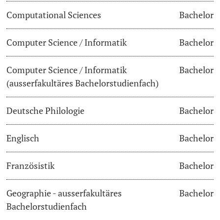
Computational Sciences
Bachelor
Dozierende
Termine & Fristen
Computer Science / Informatik
Bachelor
Dokumente und Verifikation
Computer Science / Informatik
Bachelor
«Start Smart»-Week
weitere Informationen
(ausserfakultäres Bachelorstudienfach)
Mobilität
Deutsche Philologie
Bachelor
Campus Credits
Englisch
Bachelor
Campus Stories
Französistik
Bachelor
Hörerinnen/Hörer
Geographie - ausserfakultäres
Bachelor
Student Life
Bachelorstudienfach
Beratung & Support