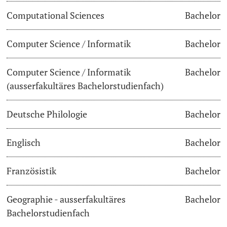
Computational Sciences
Bachelor
Dozierende
Termine & Fristen
Computer Science / Informatik
Bachelor
Dokumente und Verifikation
Computer Science / Informatik
Bachelor
«Start Smart»-Week
weitere Informationen
(ausserfakultäres Bachelorstudienfach)
Mobilität
Deutsche Philologie
Bachelor
Campus Credits
Englisch
Bachelor
Campus Stories
Französistik
Bachelor
Hörerinnen/Hörer
Geographie - ausserfakultäres
Bachelor
Student Life
Bachelorstudienfach
Beratung & Support