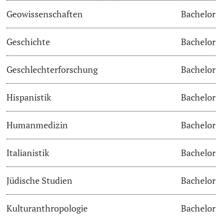
Geowissenschaften
Bachelor
Studienfachberatung
Geschichte
Bachelor
Studienberatung
Geschlechterforschung
Bachelor
Studienfinanzierung
Hispanistik
Bachelor
Berufseinstieg & Laufbahnberatung
Soziales & Gesundheit
Humanmedizin
Bachelor
Militär- & Zivildienst
Italianistik
Bachelor
Inklusive Universität
Jüdische Studien
Bachelor
Koordinationsstelle für Geflüchtete
Kulturanthropologie
Bachelor
Beratungswegweiser