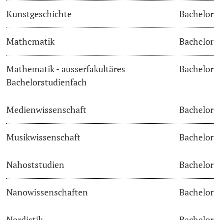
Kunstgeschichte
Bachelor
Langes Studium
Mathematik
Bachelor
Lernen & Lehren
Mathematik - ausserfakultäres
Bachelor
KI in Studium und Lehre
Bachelorstudienfach
Digitales Lernen
Medienwissenschaft
Bachelor
Sprachenzentrum
Musikwissenschaft
Bachelor
Universitätsbibliothek Basel
Nahoststudien
Bachelor
Lernbörse
Nanowissenschaften
Bachelor
Lernräume
Nordistik
Bachelor