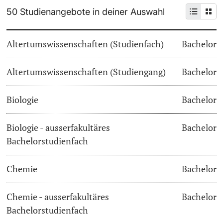
50 Studienangebote in deiner Auswahl
Weiterbildung
Termine & Fristen
Doktorierende
Altertumswissenschaften (Studienfach)
Bachelor
Universität
Informationen, Veranstaltungen & Schnuppern
Altertumswissenschaften (Studiengang)
Studienberatung
Bachelor
weitere Informationen
Studienfachberatung
Biologie
Bachelor
Fünf Gründe, in Basel zu studieren
Biologie - ausserfakultäres
Bachelor
Fördernde & Alumni
Bachelorstudienfach
Im Studium
Chemie
Bachelor
Vorlesungsverzeichnis
Belegen
Chemie - ausserfakultäres
Bachelor
weitere Informationen
Bachelorstudienfach
Rückmelden