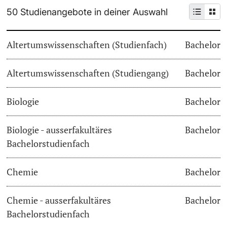
50 Studienangebote in deiner Auswahl
Weiterbildung
Termine & Fristen
Doktorierende
Altertumswissenschaften (Studienfach)
Bachelor
Universität
Informationen, Veranstaltungen & Schnuppern
Altertumswissenschaften (Studiengang)
Studienberatung
Bachelor
weitere Informationen
Studienfachberatung
Biologie
Bachelor
Fünf Gründe, in Basel zu studieren
Biologie - ausserfakultäres
Bachelor
Fördernde & Alumni
Bachelorstudienfach
Im Studium
Chemie
Bachelor
Vorlesungsverzeichnis
Belegen
Chemie - ausserfakultäres
Bachelor
weitere Informationen
Bachelorstudienfach
Rückmelden