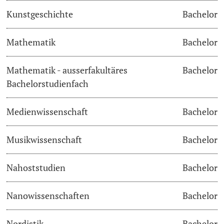
Kunstgeschichte
Bachelor
Langes Studium
Mathematik
Bachelor
Lernen & Lehren
Mathematik - ausserfakultäres
Bachelor
KI in Studium und Lehre
Bachelorstudienfach
Digitales Lernen
Medienwissenschaft
Bachelor
Sprachenzentrum
Musikwissenschaft
Bachelor
Universitätsbibliothek Basel
Nahoststudien
Bachelor
Lernbörse
Nanowissenschaften
Bachelor
Lernräume
Nordistik
Bachelor