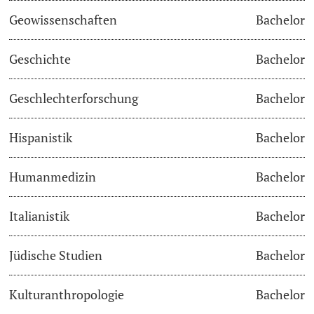
Geowissenschaften
Bachelor
Studienfachberatung
Geschichte
Bachelor
Studienberatung
Geschlechterforschung
Bachelor
Studienfinanzierung
Hispanistik
Bachelor
Berufseinstieg & Laufbahnberatung
Soziales & Gesundheit
Humanmedizin
Bachelor
Militär- & Zivildienst
Italianistik
Bachelor
Inklusive Universität
Jüdische Studien
Bachelor
Koordinationsstelle für Geflüchtete
Kulturanthropologie
Bachelor
Beratungswegweiser