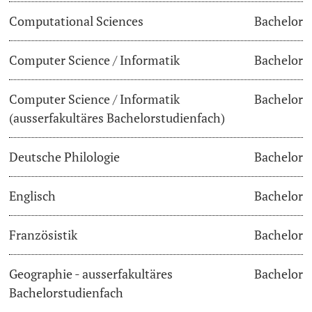
Computational Sciences
Bachelor
Dozierende
Termine & Fristen
Computer Science / Informatik
Bachelor
Dokumente und Verifikation
Computer Science / Informatik
Bachelor
«Start Smart»-Week
weitere Informationen
(ausserfakultäres Bachelorstudienfach)
Mobilität
Deutsche Philologie
Bachelor
Campus Credits
Englisch
Bachelor
Campus Stories
Französistik
Bachelor
Hörerinnen/Hörer
Geographie - ausserfakultäres
Bachelor
Student Life
Bachelorstudienfach
Beratung & Support