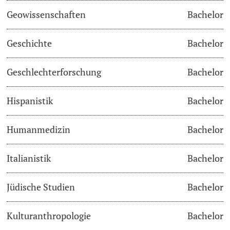
Geowissenschaften
Bachelor
Studienfachberatung
Geschichte
Bachelor
Studienberatung
Geschlechterforschung
Bachelor
Studienfinanzierung
Hispanistik
Bachelor
Berufseinstieg & Laufbahnberatung
Soziales & Gesundheit
Humanmedizin
Bachelor
Militär- & Zivildienst
Italianistik
Bachelor
Inklusive Universität
Jüdische Studien
Bachelor
Koordinationsstelle für Geflüchtete
Kulturanthropologie
Bachelor
Beratungswegweiser