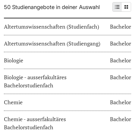
50 Studienangebote in deiner Auswahl
Weiterbildung
Termine & Fristen
Doktorierende
Altertumswissenschaften (Studienfach)
Bachelor
Universität
Informationen, Veranstaltungen & Schnuppern
Altertumswissenschaften (Studiengang)
Studienberatung
Bachelor
weitere Informationen
Studienfachberatung
Biologie
Bachelor
Fünf Gründe, in Basel zu studieren
Biologie - ausserfakultäres
Bachelor
Fördernde & Alumni
Bachelorstudienfach
Im Studium
Chemie
Bachelor
Vorlesungsverzeichnis
Belegen
Chemie - ausserfakultäres
Bachelor
weitere Informationen
Bachelorstudienfach
Rückmelden