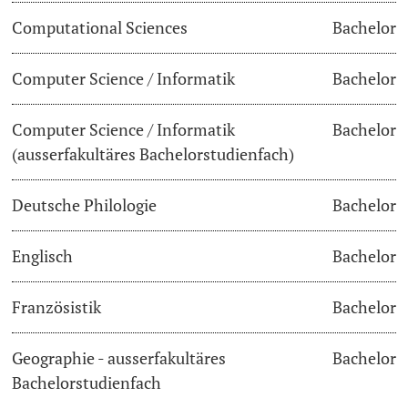
Computational Sciences
Bachelor
Dozierende
Termine & Fristen
Computer Science / Informatik
Bachelor
Dokumente und Verifikation
Computer Science / Informatik
Bachelor
«Start Smart»-Week
weitere Informationen
(ausserfakultäres Bachelorstudienfach)
Mobilität
Deutsche Philologie
Bachelor
Campus Credits
Englisch
Bachelor
Campus Stories
Französistik
Bachelor
Hörerinnen/Hörer
Geographie - ausserfakultäres
Bachelor
Student Life
Bachelorstudienfach
Beratung & Support