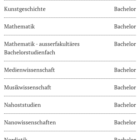
Kunstgeschichte
Bachelor
Langes Studium
Mathematik
Bachelor
Lernen & Lehren
Mathematik - ausserfakultäres
Bachelor
KI in Studium und Lehre
Bachelorstudienfach
Digitales Lernen
Medienwissenschaft
Bachelor
Sprachenzentrum
Musikwissenschaft
Bachelor
Universitätsbibliothek Basel
Nahoststudien
Bachelor
Lernbörse
Nanowissenschaften
Bachelor
Lernräume
Nordistik
Bachelor