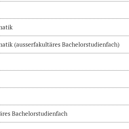
matik
atik (ausserfakultäres Bachelorstudienfach)
täres Bachelorstudienfach