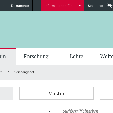
ten
Dokumente
Informationen für...
Standorte
Studierende
weitere Informationen
weit
ium
Forschung
Lehre
Weit
um
Studienangebot
Dozierende
Master
weitere Informationen