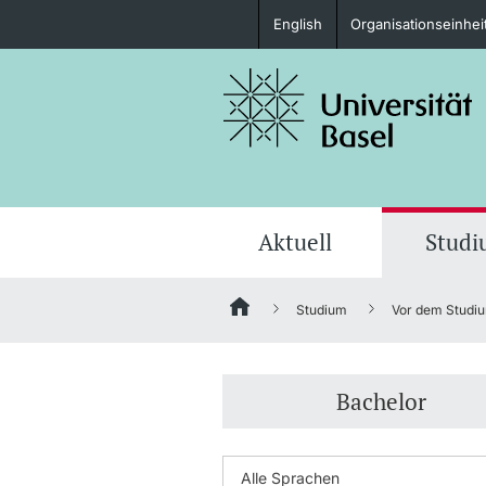
English
Organisationseinhei
Studieninteressierte
weitere Informationen
Aktuell
Stud
Studium
Vor dem Studi
Fördernde & Alumni
Bachelor
weitere Informationen