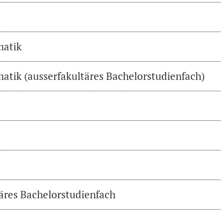
matik
atik (ausserfakultäres Bachelorstudienfach)
täres Bachelorstudienfach