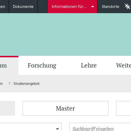
ten
Dokumente
Informationen für...
Standorte
Studierende
weitere Informationen
weit
ium
Forschung
Lehre
Weit
um
Studienangebot
Dozierende
Master
weitere Informationen