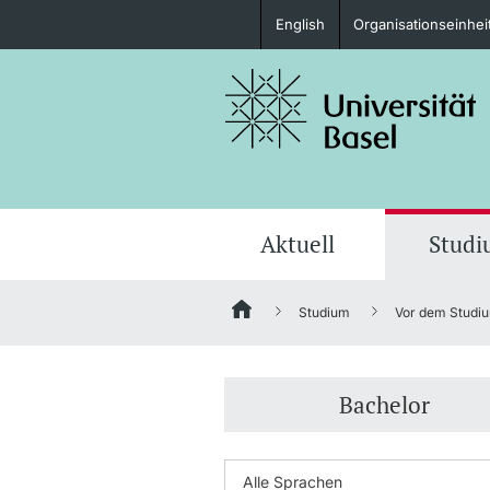
English
Organisationseinhei
Studieninteressierte
weitere Informationen
Aktuell
Stud
Studium
Vor dem Studi
Fördernde & Alumni
Bachelor
weitere Informationen