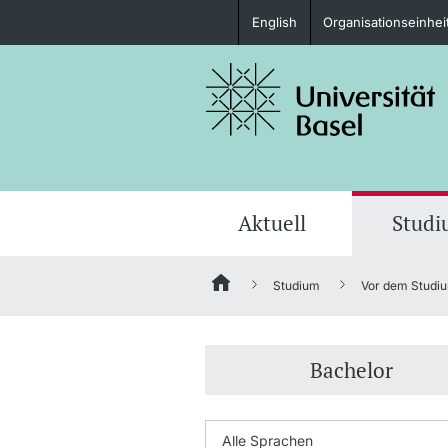
English
Organisationseinhei
Studieninteressierte
weitere Informationen
Aktuell
Stud
Studium
Vor dem Studi
Fördernde & Alumni
Bachelor
weitere Informationen