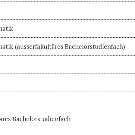
matik
atik (ausserfakultäres Bachelorstudienfach)
täres Bachelorstudienfach