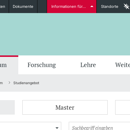
ten
Dokumente
Informationen für...
Standorte
Studierende
weitere Informationen
weit
ium
Forschung
Lehre
Weit
um
Studienangebot
Dozierende
Master
weitere Informationen