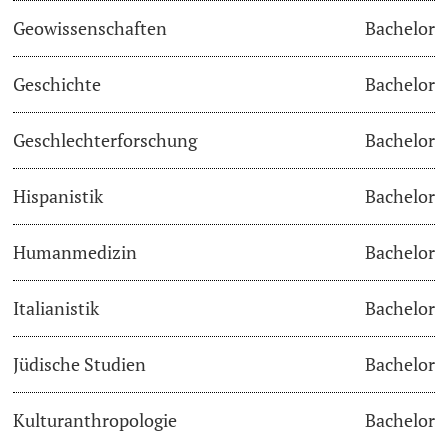
Geowissenschaften
Bachelor
Studienfachberatung
Geschichte
Bachelor
Studienberatung
Geschlechterforschung
Bachelor
Studienfinanzierung
Hispanistik
Bachelor
Berufseinstieg & Laufbahnberatung
Soziales & Gesundheit
Humanmedizin
Bachelor
Militär- & Zivildienst
Italianistik
Bachelor
Inklusive Universität
Jüdische Studien
Bachelor
Koordinationsstelle für Geflüchtete
Kulturanthropologie
Bachelor
Beratungswegweiser