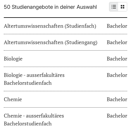
50 Studienangebote in deiner Auswahl
Weiterbildung
Termine & Fristen
Doktorierende
Altertumswissenschaften (Studienfach)
Bachelor
Universität
Informationen, Veranstaltungen & Schnuppern
Altertumswissenschaften (Studiengang)
Studienberatung
Bachelor
weitere Informationen
Studienfachberatung
Biologie
Bachelor
Fünf Gründe, in Basel zu studieren
Biologie - ausserfakultäres
Bachelor
Fördernde & Alumni
Bachelorstudienfach
Im Studium
Chemie
Bachelor
Vorlesungsverzeichnis
Belegen
Chemie - ausserfakultäres
Bachelor
weitere Informationen
Bachelorstudienfach
Rückmelden