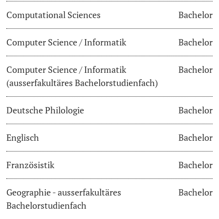
Computational Sciences
Bachelor
Dozierende
Termine & Fristen
Computer Science / Informatik
Bachelor
Dokumente und Verifikation
Computer Science / Informatik
Bachelor
«Start Smart»-Week
weitere Informationen
(ausserfakultäres Bachelorstudienfach)
Mobilität
Deutsche Philologie
Bachelor
Campus Credits
Englisch
Bachelor
Campus Stories
Französistik
Bachelor
Hörerinnen/Hörer
Geographie - ausserfakultäres
Bachelor
Student Life
Bachelorstudienfach
Beratung & Support