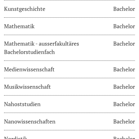
Kunstgeschichte
Bachelor
Langes Studium
Mathematik
Bachelor
Lernen & Lehren
Mathematik - ausserfakultäres
Bachelor
KI in Studium und Lehre
Bachelorstudienfach
Digitales Lernen
Medienwissenschaft
Bachelor
Sprachenzentrum
Musikwissenschaft
Bachelor
Universitätsbibliothek Basel
Nahoststudien
Bachelor
Lernbörse
Nanowissenschaften
Bachelor
Lernräume
Nordistik
Bachelor