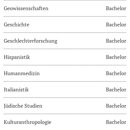
Geowissenschaften
Bachelor
Studienfachberatung
Geschichte
Bachelor
Studienberatung
Geschlechterforschung
Bachelor
Studienfinanzierung
Hispanistik
Bachelor
Berufseinstieg & Laufbahnberatung
Soziales & Gesundheit
Humanmedizin
Bachelor
Militär- & Zivildienst
Italianistik
Bachelor
Inklusive Universität
Jüdische Studien
Bachelor
Koordinationsstelle für Geflüchtete
Kulturanthropologie
Bachelor
Beratungswegweiser