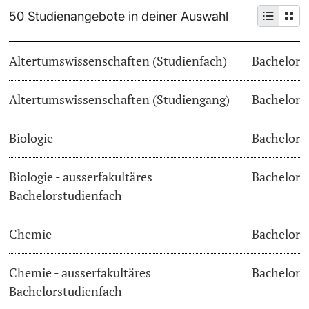
50 Studienangebote in deiner Auswahl
Weiterbildung
Termine & Fristen
Doktorierende
Altertumswissenschaften (Studienfach)
Bachelor
Universität
Informationen, Veranstaltungen & Schnuppern
Altertumswissenschaften (Studiengang)
Studienberatung
Bachelor
weitere Informationen
Studienfachberatung
Biologie
Bachelor
Fünf Gründe, in Basel zu studieren
Biologie - ausserfakultäres
Bachelor
Fördernde & Alumni
Bachelorstudienfach
Im Studium
Chemie
Bachelor
Vorlesungsverzeichnis
Belegen
Chemie - ausserfakultäres
Bachelor
weitere Informationen
Bachelorstudienfach
Rückmelden