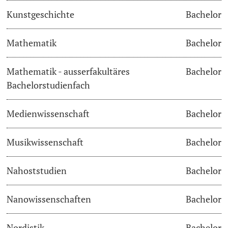
Kunstgeschichte
Bachelor
Langes Studium
Mathematik
Bachelor
Lernen & Lehren
Mathematik - ausserfakultäres
Bachelor
KI in Studium und Lehre
Bachelorstudienfach
Digitales Lernen
Medienwissenschaft
Bachelor
Sprachenzentrum
Musikwissenschaft
Bachelor
Universitätsbibliothek Basel
Nahoststudien
Bachelor
Lernbörse
Nanowissenschaften
Bachelor
Lernräume
Nordistik
Bachelor