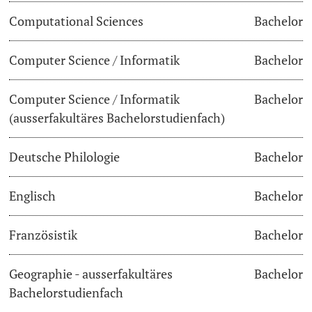
Computational Sciences
Bachelor
Dozierende
Termine & Fristen
Computer Science / Informatik
Bachelor
Dokumente und Verifikation
Computer Science / Informatik
Bachelor
«Start Smart»-Week
weitere Informationen
(ausserfakultäres Bachelorstudienfach)
Mobilität
Deutsche Philologie
Bachelor
Campus Credits
Englisch
Bachelor
Campus Stories
Französistik
Bachelor
Hörerinnen/Hörer
Geographie - ausserfakultäres
Bachelor
Student Life
Bachelorstudienfach
Beratung & Support