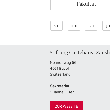
Fakultät
A-C
D-F
G-I
J-
Stiftung Gästehaus: Zaesl
Nonnenweg 56
4051 Basel
Switzerland
Sekretariat
Hanne Olsen
ZUR WEBSITE