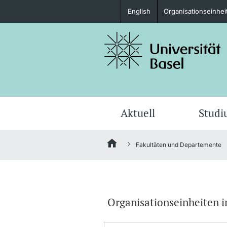
English
Organisationseinhei
Studieninteressierte
weitere Informationen
Aktuell
Stud
Fakultäten und Departemente
Fördernde & Alumni
Organisationseinheiten i
weitere Informationen