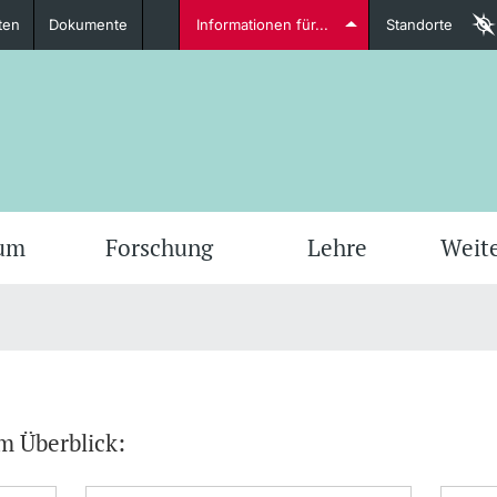
ten
Dokumente
Informationen für...
Standorte
Studierende
weitere Informationen
weit
ium
Forschung
Lehre
Weit
Dozierende
m Überblick:
weitere Informationen