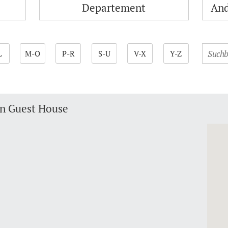
Departement
L
M-O
P-R
S-U
V-X
Y-Z
in Guest House