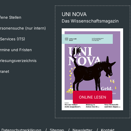
UNI NOVA
fene Stellen
Das Wissenschaftsmagazin
rsonensuche (nur intern)
-Services (ITS)
rmine und Fristen
rlesungsverzeichnis
tranet
ONLINE LESEN
Datenschutzerklärung
Sitemap
Newsletter
Kontakt