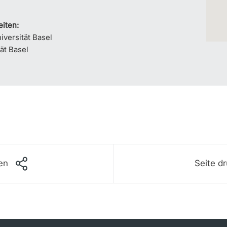
iten:
iversität Basel
ät Basel
len
Seite d