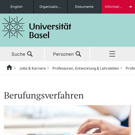
English
Organisationseinheiten
Dokumente
Informationen für...
Studieninteressierte
Suche
Personen
weitere Informationen
Jobs & Karriere
Professuren, Entwicklung & Lehrstellen
Prof
Home
Aktuell
Studierende
Berufungsverfahren
Studium
Forschung
weitere Informationen
Lehre