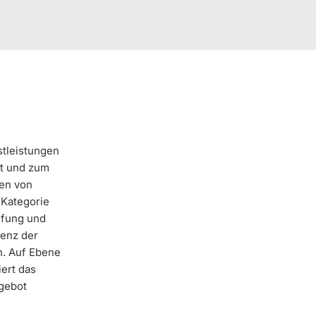
tleistungen
ät und zum
pen von
 Kategorie
ufung und
enz der
n. Auf Ebene
iert das
ngebot