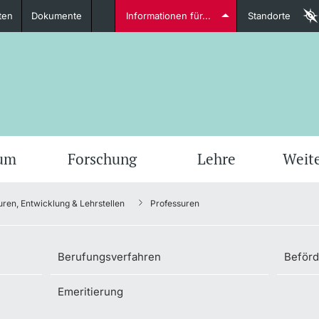
ten
Dokumente
Informationen für...
Standorte
Studierende
weitere Informationen
weit
ium
Forschung
Lehre
Weit
uren, Entwicklung & Lehrstellen
Professuren
Dozierende
Berufungsverfahren
Beför
Emeritierung
weitere Informationen