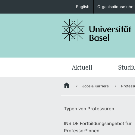
English
Organisationseinhei
Studieninteressierte
weitere Informationen
Aktuell
Stud
Jobs & Karriere
Profess
Fördernde & Alumni
Typen von Professuren
INSIDE Fortbildungsangebot für
weitere Informationen
Professor*innen