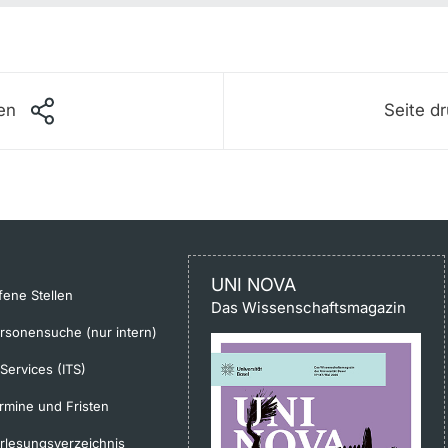
len
Seite d
UNI NOVA
fene Stellen
Das Wissenschaftsmagazin
rsonensuche (nur intern)
-Services (ITS)
rmine und Fristen
rlesungsverzeichnis