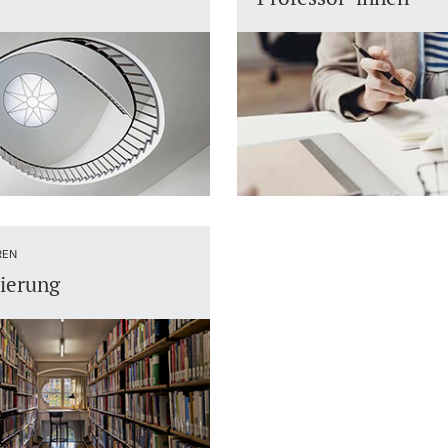
REN
ierung