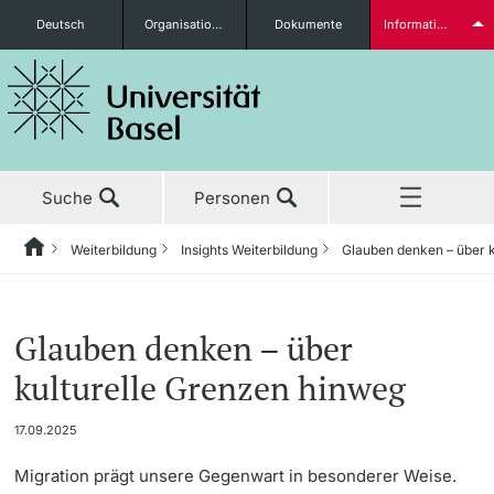
Deutsch
Organisationseinheiten
Dokumente
Informationen für...
Studieninteressierte
Suche
Personen
weitere Informationen
Weiterbildung
Insights Weiterbildung
Glauben denken – über k
Home
Zurück
Aktuell
Weiterbildung
Insights Weiterbildung
Studierende
Glauben denken – über
Studium
Studienangebot
Weitere Insights
kulturelle Grenzen hinweg
Forschung
Insights Weiterbildung
17.09.2025
weitere Informationen
Migration prägt unsere Gegenwart in besonderer Weise.
Lehre
Infoveranstaltungen & Events