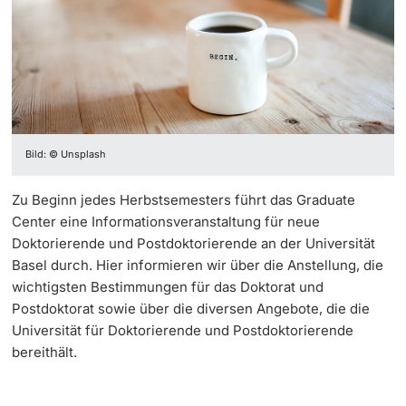
Informationstechnologie (IVIT)
Weiterbildung
Hochschuldidaktik
Sprachenzentrum
Innovation
Doktorierende
Vizerektorat Forschung
Universität
Studienberatung
Fakultäten & Departemente
Vizerektorat Lehre
Drehscheibe UNI / GYM
Netzwerke & Partnerschaften
Vizerektorat People & Culture
Bild: © Unsplash
weitere Informationen
Umfrage Digitales Frühjahrssemester 2020
Universität & Gesellschaft
Direktion Infrastruktur & Betrieb
Zu Beginn jedes Herbstsemesters führt das Graduate
Jobs & Karriere
Center eine Informationsveranstaltung für neue
Direktion Finanzen
Fördernde & Alumni
Doktorierende und Postdoktorierende an der Universität
Immobilien & Bauprojekte
Basel durch. Hier informieren wir über die Anstellung, die
wichtigsten Bestimmungen für das Doktorat und
Postdoktorat sowie über die diversen Angebote, die die
Rechtserlasse
Universität für Doktorierende und Postdoktorierende
bereithält.
Fundraising
weitere Informationen
Merchandise