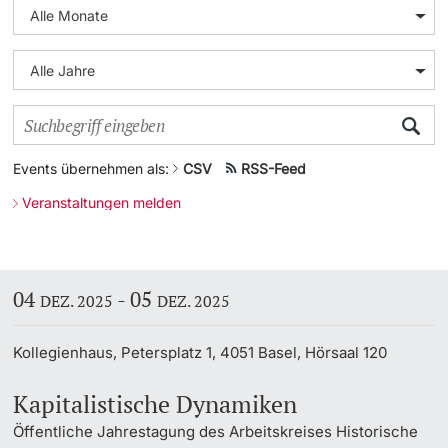
Weiterbildung
Universität in den Medien
Doktorierende
Universität
Veranstaltungskalender
Social Media
Events übernehmen als:
CSV
RSS-Feed
weitere Informationen
UNI NOVA
Veranstaltungen melden
Service für Medien
Fördernde & Alumni
Podcasts
04
-
05
DEZ. 2025
DEZ. 2025
Ukraine
Kollegienhaus, Petersplatz 1, 4051 Basel, Hörsaal 120
weitere Informationen
Kapitalistische Dynamiken
Öffentliche Jahrestagung des Arbeitskreises Historische