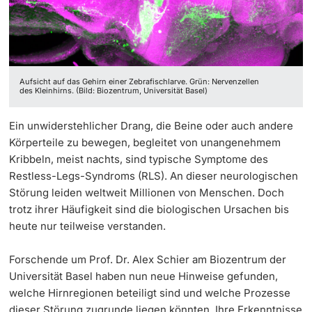
‡ ‡ ‡ ‡ ‡ ‡ ‡ ‡ ‡ ‡ ‡ ‡
Dozierende
Ukraine
Aufsicht auf das Gehirn einer Zebrafischlarve. Grün: Nervenzellen
des Kleinhirns. (Bild: Biozentrum, Universität Basel)
weitere Informationen
Ein unwiderstehlicher Drang, die Beine oder auch andere
Körperteile zu bewegen, begleitet von unangenehmem
Kribbeln, meist nachts, sind typische Symptome des
Restless-Legs-Syndroms (RLS). An dieser neurologischen
Störung leiden weltweit Millionen von Menschen. Doch
trotz ihrer Häufigkeit sind die biologischen Ursachen bis
heute nur teilweise verstanden.
Forschende um Prof. Dr. Alex Schier am Biozentrum der
Universität Basel haben nun neue Hinweise gefunden,
welche Hirnregionen beteiligt sind und welche Prozesse
dieser Störung zugrunde liegen könnten. Ihre Erkenntnisse