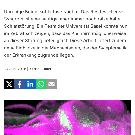
‡ ‡ ‡ ‡
Forschung
Unruhige Beine, schlaflose Nächte: Das Restless-Legs-
Newsletter
‡ ‡ ‡ ‡ ‡ ‡ ‡ ‡ ‡ ‡ ‡ ‡ ‡ ‡ ‡ ‡
Doktorierende
Syndrom ist eine häufige, aber immer noch rätselhafte
Lehre
Schlafstörung. Ein Team der Universität Basel konnte nun
Universität in den Medien
im Zebrafisch zeigen, dass das Kleinhirn möglicherweise
‡ ‡ ‡ ‡ ‡ ‡ ‡ ‡ ‡ ‡ ‡ ‡ ‡ ‡ ‡ ‡ ‡ ‡ ‡ ‡ ‡ ‡ ‡ ‡
an dieser Störung beteiligt ist. Diese Arbeit liefert zudem
Veranstaltungskalender
Weiterbildung
neue Einblicke in die Mechanismen, die der Symptomatik
‡ ‡ ‡ ‡ ‡ ‡ ‡ ‡ ‡ ‡ ‡ ‡
der Erkrankung zugrunde liegen.
weitere Informationen
‡ ‡ ‡ ‡ ‡ ‡ ‡ ‡ ‡ ‡ ‡ ‡ ‡ ‡ ‡ ‡ ‡ ‡ ‡ ‡ ‡ ‡ ‡ ‡ ‡ ‡ ‡ ‡ ‡ ‡ ‡ ‡ ‡ ‡ ‡ ‡ ‡ ‡ ‡ ‡ ‡
Social Media
‡ ‡ ‡ ‡ ‡ ‡ ‡ ‡ ‡ ‡ ‡ ‡ ‡ ‡ ‡ ‡ ‡ ‡ ‡
18. Juni 2026
| Katrin Bühler
‡ ‡ ‡ ‡ ‡ ‡ ‡ ‡ ‡ ‡ ‡ ‡
Universität
Fördernde & Alumni
UNI NOVA
‡ ‡ ‡ ‡ ‡ ‡ ‡ ‡
Service für Medien
weitere Informationen
‡ ‡ ‡ ‡ ‡ ‡ ‡ ‡ ‡ ‡ ‡ ‡ ‡ ‡ ‡ ‡ ‡ ‡ ‡ ‡ ‡ ‡ ‡ ‡ ‡ ‡ ‡ ‡ ‡ ‡ ‡ ‡
Podcasts