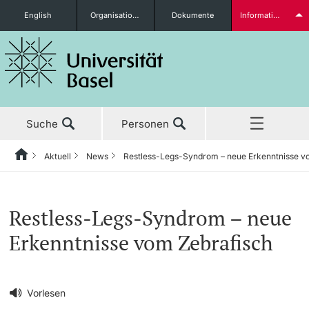
English
Organisationseinheiten
Dokumente
Informationen für...
Studieninteressierte
Suche
Personen
weitere Informationen
Aktuell
News
Restless-Legs-Syndrom – neue Erkenntnisse v
Home
Zurück
‡ ‡ ‡ ‡ ‡ ‡ ‡ ‡ ‡ ‡ ‡ ‡ ‡ ‡ ‡ ‡ ‡ ‡ ‡ ‡ ‡ ‡ ‡ ‡ ‡ ‡ ‡ ‡ ‡ ‡ ‡ ‡ ‡ ‡ ‡ ‡ ‡ ‡ ‡ ‡
Aktuell
News
Studierende
Restless-Legs-Syndrom – neue
Aktuell
‡ ‡ ‡ ‡
‡ ‡ ‡ ‡
Erkenntnisse vom Zebrafisch
‡ ‡ ‡ ‡ ‡ ‡ ‡ ‡ ‡ ‡ ‡ ‡ ‡ ‡ ‡ ‡
News
Newsletter bestellen
Studium
Ehrungen & Preise
weitere Informationen
‡ ‡ ‡ ‡ ‡ ‡ ‡ ‡ ‡ ‡ ‡ ‡ ‡ ‡ ‡ ‡ ‡ ‡ ‡ ‡ ‡ ‡ ‡ ‡ ‡ ‡ ‡ ‡ ‡ ‡ ‡ ‡ ‡ ‡ ‡ ‡ ‡ ‡ ‡ ‡
Vorlesen