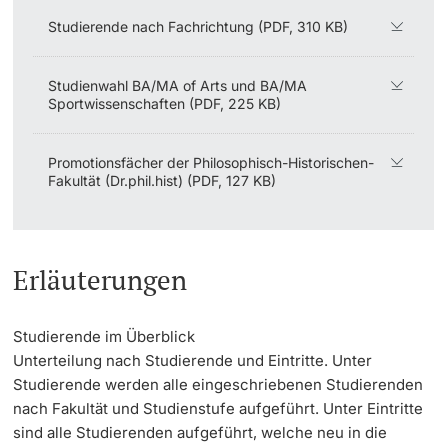
Studierende nach Fachrichtung (PDF, 310 KB)
Weiterbildung
Zahlen & Fakten
Rankings
Innovation
Doktorierende
Studienwahl BA/MA of Arts und BA/MA
Universität
Jahres- & Budgetbericht
Fakultäten & Departemente
Sportwissenschaften (PDF, 225 KB)
Geschichte
Netzwerke & Partnerschaften
Promotionsfächer der Philosophisch-Historischen-
Fakultät (Dr.phil.hist) (PDF, 127 KB)
weitere Informationen
Dies academicus
Universität & Gesellschaft
Unsere Werte
Jobs & Karriere
Fördernde & Alumni
Erläuterungen
Immobilien & Bauprojekte
Studierende im Überblick
Rechtserlasse
Unterteilung nach Studierende und Eintritte. Unter
Studierende werden alle eingeschriebenen Studierenden
Fundraising
weitere Informationen
nach Fakultät und Studienstufe aufgeführt. Unter Eintritte
sind alle Studierenden aufgeführt, welche neu in die
Merchandise