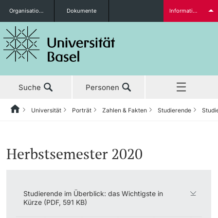
Organisationseinheiten
Dokumente
Informationen für...
Studieninteressierte
Suche
Personen
weitere Informationen
Universität
Porträt
Zahlen & Fakten
Studierende
Studi
Home
Zurück
Aktuell
Universität
Porträt
Zahlen & Fakten
Studierende
Studierendenstatistiken
Studierende
Herbstsemester 2020
Studium
Porträt
Leitbild
Studierende
Studierendenstatistiken
Forschung
Strategie
Finanzierung
Leitung & Organisation
Studierende im Überblick: das Wichtigste in
Kürze (PDF, 591 KB)
weitere Informationen
Lehre
Qualität
Personal
Administration & Services