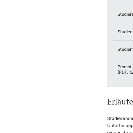
Studier
Studier
Studien
Promotio
(PDF, 1
Erläut
Studierende
Unterteilun
eingeschrie