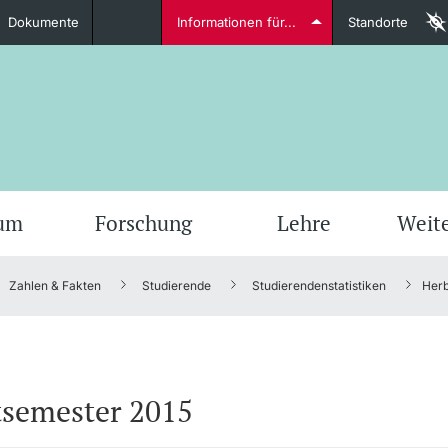
Dokumente
Informationen für...
Standorte
Studierende
weitere Informationen
weit
ium
Forschung
Lehre
Weit
Zahlen & Fakten
Studierende
Studierendenstatistiken
Herb
Dozierende
tsemester 2015
weitere Informationen