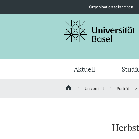
Organisationseinheiten
Studieninteressierte
weitere Informationen
Aktuell
Stud
Universität
Porträt
Fördernde & Alumni
Herbs
weitere Informationen