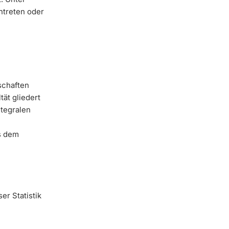
intreten oder
schaften
ät gliedert
ntegralen
us dem
er Statistik