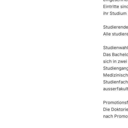
Eintritte si
ihr Studium
Studierende
Alle studie
Studienwahl
Das Bachelo
sich in zwe
Studiengang
Medizinisch
Studienfach
ausserfakul
Promotionsfä
Die Doktori
nach Promot