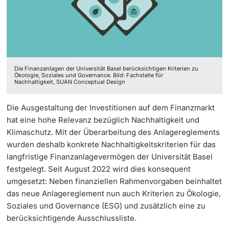
Weiterbildung
Zahlen & Fakten
Innovation
Doktorierende
Universität
Jahres- & Budgetbericht
Fakultäten & Departemente
Die Finanzanlagen der Universität Basel berücksichtigen Kriterien zu
Geschichte
Netzwerke & Partnerschaften
Ökologie, Soziales und Governance. Bild: Fachstelle für
Nachhaltigkeit, SUAN Conceptual Design
weitere Informationen
Dies academicus
Universität & Gesellschaft
Die Ausgestaltung der Investitionen auf dem Finanzmarkt
hat eine hohe Relevanz bezüglich Nachhaltigkeit und
Unsere Werte
Jobs & Karriere
Klimaschutz. Mit der Überarbeitung des Anlagereglements
Fördernde & Alumni
wurden deshalb konkrete Nachhaltigkeitskriterien für das
Immobilien & Bauprojekte
langfristige Finanzanlagevermögen der Universität Basel
festgelegt. Seit August 2022 wird dies konsequent
Rechtserlasse
umgesetzt: Neben finanziellen Rahmenvorgaben beinhaltet
das neue Anlagereglement nun auch Kriterien zu Ökologie,
Fundraising
weitere Informationen
Soziales und Governance (ESG) und zusätzlich eine zu
berücksichtigende Ausschlussliste.
Merchandise