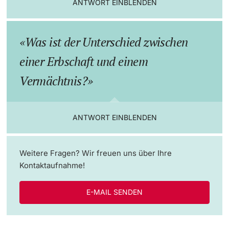
ANTWORT EINBLENDEN
Dozierende
KI-Initiative
Was ist der Unterschied zwischen
Notfall & Beratung
einer Erbschaft und einem
Kontakt & Anfahrt
Vermächtnis?
weitere Informationen
ANTWORT EINBLENDEN
Weitere Fragen? Wir freuen uns über Ihre
Kontaktaufnahme!
E-MAIL SENDEN