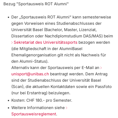
Bezug "Sportausweis ROT Alumni"
Dozierende
KI-Initiative
Der „Sportausweis ROT Alumni“ kann semesterweise
gegen Vorweisen eines Studienabschlusses der
Notfall & Beratung
Universität Basel (Bachelor, Master, Lizenziat,
Dissertation oder Nachdiplomstudium DAS/MAS) beim
Kontakt & Anfahrt
Sekretariat des Universitätssports
bezogen werden
weitere Informationen
(die Mitgliedschaft in der AlumniBasel
Ehemaligenorganisation gilt nicht als Nachweis für
den Alumni-Status).
Alternativ kann der Sportausweis per E-Mail an
unisport@unibas.ch
beantragt werden. Dem Antrag
sind der Studienabschluss der Universität Basel
(Scan), die aktuellen Kontaktdaten sowie ein Passfoto
(nur bei Erstantrag) beizulegen.
Kosten: CHF 180.- pro Semester.
Weitere Informationen siehe
Sportausweisreglement
.