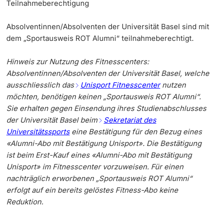
Teilnahmeberechtigung
Informationstechnologie (IVIT)
Weiterbildung
Universitätssport
Allgemeine Infos
Innovation
Doktorierende
Absolventinnen/Absolventen der Universität Basel sind mit
Vizerektorat Forschung
dem „Sportausweis ROT Alumni“ teilnahmeberechtigt.
Universität
Teilnahmeberechtigung
AlumniBasel
Fakultäten & Departemente
Vizerektorat Lehre
Hinweis zur Nutzung des Fitnesscenters:
Über uns
Netzwerke & Partnerschaften
Absolventinnen/Absolventen der Universität Basel, welche
Vizerektorat People & Culture
ausschliesslich das
Unisport Fitnesscenter
nutzen
weitere Informationen
Universität & Gesellschaft
möchten, benötigen keinen „Sportausweis ROT Alumni“.
Direktion Infrastruktur & Betrieb
Sie erhalten gegen Einsendung ihres Studienabschlusses
Jobs & Karriere
der Universität Basel beim
Sekretariat des
Direktion Finanzen
Fördernde & Alumni
Universitätssports
eine Bestätigung für den Bezug eines
Immobilien & Bauprojekte
«Alumni-Abo mit Bestätigung Unisport». Die Bestätigung
ist beim Erst-Kauf eines «Alumni-Abo mit Bestätigung
Rechtserlasse
Unisport» im Fitnesscenter vorzuweisen. Für einen
nachträglich erworbenen „Sportausweis ROT Alumni“
erfolgt auf ein bereits gelöstes Fitness-Abo keine
Fundraising
weitere Informationen
Reduktion.
Merchandise