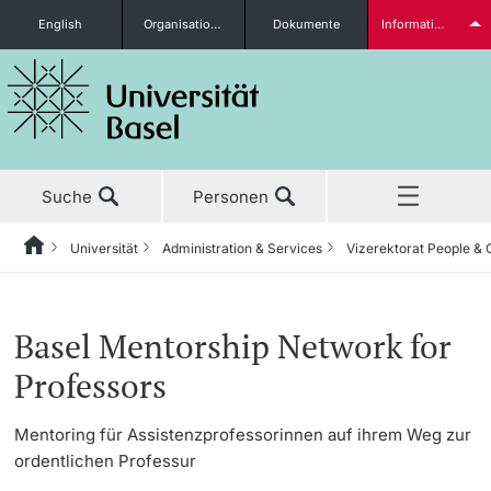
English
Organisationseinheiten
Dokumente
Informationen für...
Studieninteressierte
Suche
Personen
weitere Informationen
Universität
Administration & Services
Vizerektorat People & 
Home
Zurück
Aktuell
Universität
Administration & Services
Vizerektorat People & Culture
Organizational Culture
Diversity & Inclusion
Studierende
Basel Mentorship Network for
Studium
Porträt
Bereich der Rektorin
Human Resources
Diversity & Inclusion
Professors
Forschung
Leitung & Organisation
Generalsekretariat
Organizational Culture
Leadership & Development
Mentoring für Assistenzprofessorinnen auf ihrem Weg zur
weitere Informationen
ordentlichen Professur
Lehre
Administration & Services
Informationsversorgung &
Fachstelle Persönliche Integrität