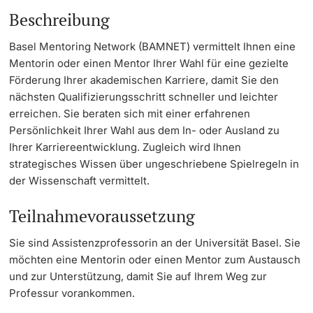
Informationstechnologie (IVIT)
Beschreibung
Weiterbildung
Universitätssport
Innovation
Doktorierende
Vizerektorat Forschung
Basel Mentoring Network (BAMNET) vermittelt Ihnen eine
Universität
Mentorin oder einen Mentor Ihrer Wahl für eine gezielte
AlumniBasel
Fakultäten & Departemente
Förderung Ihrer akademischen Karriere, damit Sie den
Vizerektorat Lehre
nächsten Qualifizierungsschritt schneller und leichter
Netzwerke & Partnerschaften
erreichen. Sie beraten sich mit einer erfahrenen
Vizerektorat People & Culture
weitere Informationen
Persönlichkeit Ihrer Wahl aus dem In- oder Ausland zu
Universität & Gesellschaft
Ihrer Karriereentwicklung. Zugleich wird Ihnen
Direktion Infrastruktur & Betrieb
strategisches Wissen über ungeschriebene Spielregeln in
Jobs & Karriere
der Wissenschaft vermittelt.
Direktion Finanzen
Fördernde & Alumni
Immobilien & Bauprojekte
Teilnahmevoraussetzung
Rechtserlasse
Sie sind Assistenzprofessorin an der Universität Basel. Sie
möchten eine Mentorin oder einen Mentor zum Austausch
Fundraising
und zur Unterstützung, damit Sie auf Ihrem Weg zur
weitere Informationen
Professur vorankommen.
Merchandise