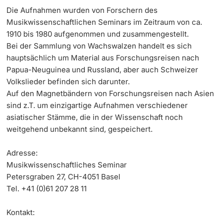
öffentliche Organe
Informationstechnologie (IVIT)
Die Aufnahmen wurden von Forschern des
Weiterbildung
EPICUR
Innovation
Musikwissenschaftlichen Seminars im Zeitraum von ca.
Doktorierende
Anleitung: Umpacken von Papier-Unterlagen für die
Vizerektorat Forschung
1910 bis 1980 aufgenommen und zusammengestellt.
Universität
Ablieferung an das Staatsarchiv
Datenschutzbeauftragte der Universität
Fakultäten & Departemente
Bei der Sammlung von Wachswalzen handelt es sich
Vizerektorat Lehre
hauptsächlich um Material aus Forschungsreisen nach
Dateinamenkonvention
Papua-Neuguinea und Russland, aber auch Schweizer
Nachhaltigkeit
Netzwerke & Partnerschaften
Volkslieder befinden sich darunter.
Vizerektorat People & Culture
weitere Informationen
Auf den Magnetbändern von Forschungsreisen nach Asien
Wissenschaftliche Sammlungen der Universität
Qualitätsentwicklung
Universität & Gesellschaft
sind z.T. um einzigartige Aufnahmen verschiedener
Basel
Direktion Infrastruktur & Betrieb
asiatischer Stämme, die in der Wissenschaft noch
Jobs & Karriere
weitgehend unbekannt sind, gespeichert.
Direktion Finanzen
Fördernde & Alumni
Immobilien & Bauprojekte
Adresse
:
Musikwissenschaftliches Seminar
Rechtserlasse
Petersgraben 27, CH-4051 Basel
Tel. +41 (0)61 207 28 11
Fundraising
weitere Informationen
Kontakt
:
Merchandise