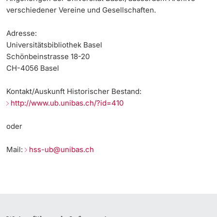
öffentliche Organe
Informationstechnologie (IVIT)
verschiedener Vereine und Gesellschaften.
Weiterbildung
EPICUR
Innovation
Doktorierende
Anleitung: Umpacken von Papier-Unterlagen für die
Vizerektorat Forschung
Adresse:
Universität
Ablieferung an das Staatsarchiv
Datenschutzbeauftragte der Universität
Fakultäten & Departemente
Universitätsbibliothek Basel
Vizerektorat Lehre
Schönbeinstrasse 18-20
Dateinamenkonvention
CH-4056 Basel
Nachhaltigkeit
Netzwerke & Partnerschaften
Vizerektorat People & Culture
weitere Informationen
Kontakt/Auskunft Historischer Bestand
:
Wissenschaftliche Sammlungen der Universität
Qualitätsentwicklung
Universität & Gesellschaft
http://www.ub.unibas.ch/?id=410
Basel
Direktion Infrastruktur & Betrieb
Jobs & Karriere
oder
Direktion Finanzen
Fördernde & Alumni
Immobilien & Bauprojekte
Mail:
hss-ub@unibas.ch
Rechtserlasse
Fundraising
weitere Informationen
Merchandise